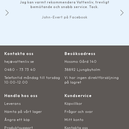
Jag kan varmt rekommendera Vattenliv, trevligt
bemötande och snabb service. Tack.
John-Evert på Facebook
Kontakta oss
Besöksadress
hej@vattenliv.se
Hossmo Gård 140
0480 - 73 73 40
38892 Ljungbyholm
Telefontid måndag till torsdag
Vi har ingen direktförsäljning
10:00-12:00
på lagret
Handla hos oss
Kundservice
Leverans
Köpvillkor
Hämta på vårt lager
Frågor och svar
Ångra ett köp
Mitt konto
Produktsupport
Kontakta oss