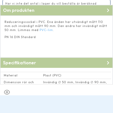
Har vi inte det antal i lager du vill beställa är beräknad
leveranstid 5-10 vardagar
Om produkten
Reduceringssockel i PVC. Ena änden har utvändigt mått 110
mm och invändigt mått 90 mm. Den andra har invändigt mått
50 mm. Limmas med
PVC-lim
.
PN 16 DIN Standard
Specifikationer
Material
Plast (PVC)
Dimension rör och
Invändig ∅ 50 mm, Invändig ∅ 90 mm,
rörkopplingar
Utvändig ∅ 110 mm