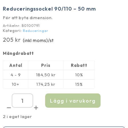
Reduceringssockel 90/110 – 50 mm
För att byta dimension.
Artikelnr:
B0100791
Kategori:
Reduceringar
205
kr
(inkl moms)
/st
Mängdrabatt
Antal
Pris
Rabatt
4 - 9
184,50
kr
10%
10+
174,25
kr
15%
Lägg i varukorg
Reduceringssockel
90/110
-
50
2 i eget lager
mm
mängd