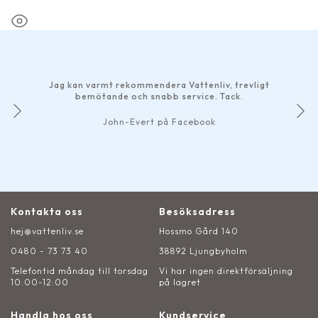
Fabrikat
Oase
Jag kan varmt rekommendera Vattenliv, trevligt
bemötande och snabb service. Tack.
John-Evert på Facebook
Kontakta oss
Besöksadress
hej@vattenliv.se
Hossmo Gård 140
0480 - 73 73 40
38892 Ljungbyholm
Telefontid måndag till torsdag
Vi har ingen direktförsäljning
10:00-12:00
på lagret
Handla hos oss
Kundservice