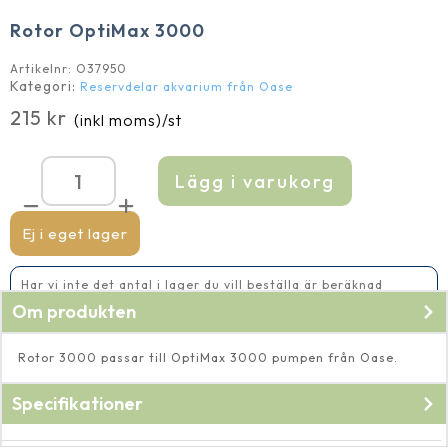
Rotor OptiMax 3000
Artikelnr:
O37950
Kategori:
Reservdelar akvarium från Oase
215
kr
(inkl moms)
/st
Lägg i varukorg
Rotor
OptiMax
3000
mängd
Ej i eget lager
Har vi inte det antal i lager du vill beställa är beräknad
leveranstid 5-10 vardagar
Om produkten
Rotor 3000 passar till OptiMax 3000 pumpen från Oase.
Specifikationer