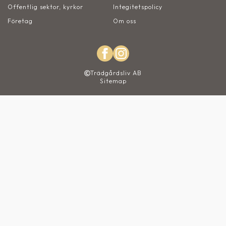
Offentlig sektor, kyrkor
Integitetspolicy
Företag
Om oss
Trädgårdsliv AB
Sitemap