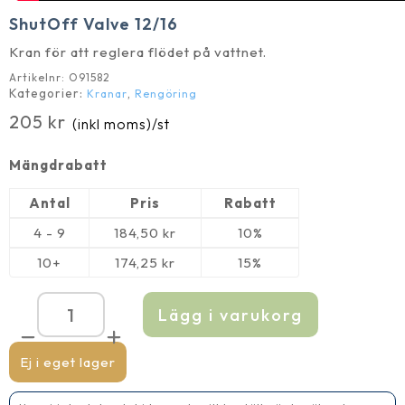
ShutOff Valve 12/16
Kran för att reglera flödet på vattnet.
Artikelnr:
O91582
Kategorier:
,
Kranar
Rengöring
205
kr
(inkl moms)
/st
Mängdrabatt
Antal
Pris
Rabatt
4 - 9
184,50
kr
10%
10+
174,25
kr
15%
Lägg i varukorg
ShutOff
Valve
12/16
mängd
Ej i eget lager