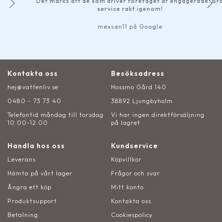
Det märks att de som driver företaget är engagerade. Bra
service rakt igenom!
mexsan11 på Google
Kontakta oss
Besöksadress
hej@vattenliv.se
Hossmo Gård 140
0480 - 73 73 40
38892 Ljungbyholm
Telefontid måndag till torsdag
Vi har ingen direktförsäljning
10:00-12:00
på lagret
Handla hos oss
Kundservice
Leverans
Köpvillkor
Hämta på vårt lager
Frågor och svar
Ångra ett köp
Mitt konto
Produktsupport
Kontakta oss
Betalning
Cookiespolicy