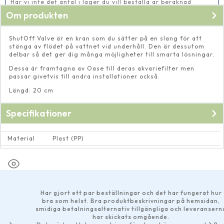
Har vi inte det antal i lager du vill beställa är beräknad
leveranstid 14-20 vardagar
Om produkten
ShutOff Valve är en kran som du sätter på en slang för att
stänga av flödet på vattnet vid underhåll. Den är dessutom
delbar så det ger dig många möjligheter till smarta lösningar.
Dessa är framtagna av Oase till deras akvariefilter men
passar givetvis till andra installationer också.
Längd: 20 cm
Specifikationer
Material
Plast (PP)
Dimension
Passar 12 och 13 mm slang, Passar 16 mm slang
Har gjort ett par beställningar och det har fungerat hur
bra som helst. Bra produktbeskrivningar på hemsidan,
smidiga betalningsalternativ tillgängliga och leveranserna
har skickats omgående.