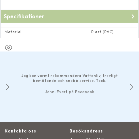
Specifikationer
Material
Plast (PVC)
Dimension rör och rörkopplingar
Invändig ∅ 50 mm
Jag kan varmt rekommendera Vattenliv, trevligt
bemötande och snabb service. Tack.
John-Evert på Facebook
Kontakta oss
Besöksadress