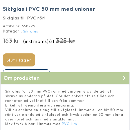
Siktglas i PVC 50 mm med unioner
Siktglas till PVC rör!
Artikelnr:
SSB225
Kategori:
Siktglas
325
kr
163
kr
(inkl moms)
/st
Det
Det
ursprungliga
nuvarande
priset
priset
Slut i lager
var:
är:
325 kr.
163 kr.
Produkten har utgått
Om produkten
Siktglas för 50 mm PVC rör med unioner d.v.s. de går att
skruva av ändarna på det. Gör det enkelt att se flöde och
renheten på vattnet till och från dammen.
Enkelt att demontera vid rengöring.
Vill du ansluta en slang till siktglaset limmar du en bit 50 mm
rör i varje ände på siktglaset och tryck sedan en 50 mm slang
över röret och lås med slangklämma.
Max tryck 4 bar. Limmas med
PVC-lim
.