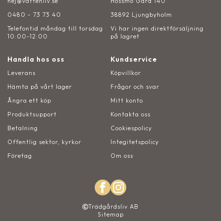
hej@vattenliv.se
Hossmo Gård 140
0480 - 73 73 40
38892 Ljungbyholm
Telefontid måndag till torsdag
Vi har ingen direktförsäljning
10:00-12:00
på lagret
Handla hos oss
Kundservice
Leverans
Köpvillkor
Hämta på vårt lager
Frågor och svar
Ångra ett köp
Mitt konto
Produktsupport
Kontakta oss
Betalning
Cookiespolicy
Offentlig sektor, kyrkor
Integitetspolicy
Företag
Om oss
Trädgårdsliv AB
Sitemap