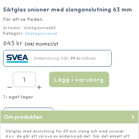
Siktglas unioner med slanganslutning 63 mm
För att se flöden.
Artikelnr:
Vsiktglasmed63
Kategori:
Okategoriserad
645
kr
(inkl moms)
/st
Delbetalning från
99
kr
/månad
Lägg i varukorg
Siktglas
unioner
med
slanganslutning
1 i eget lager
63
mm
mängd
Produkten har utgått
Om produkten
Siktglas med anslutning för 63 mm slang och med unioner
d.v.s. de går att skruva av ändarna på det. Gör det enkelt att