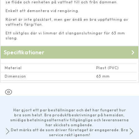
se flöde och renheten på vattnet till och från dammen.
Enkelt att demontera vid rengöring.
Röret är inte glasklart, men ger ändå en bra uppfattning av
vattnets färg/ton.
Ett siktglas där vi limmar dit slanganslutningar för 63 mm
slang.
Specifikationer
Material
Plast (PVC)
Dimension
63 mm
Max vattentemperatur
40 Cº
Har gjort ett par beställningar och det har fungerat hur
bra som helst. Bra produktbeskrivningar på hemsidan,
smidiga betalningsalternativ tillgängliga och leveranserna
har skickats omgående.
Det märks att de som driver företaget är engagerade. Bra
service rakt igenom!