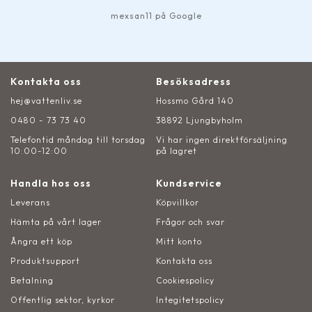
mexsan11 på Google
Kontakta oss
Besöksadress
hej@vattenliv.se
Hossmo Gård 140
0480 - 73 73 40
38892 Ljungbyholm
Telefontid måndag till torsdag
Vi har ingen direktförsäljning
10:00-12:00
på lagret
Handla hos oss
Kundservice
Leverans
Köpvillkor
Hämta på vårt lager
Frågor och svar
Ångra ett köp
Mitt konto
Produktsupport
Kontakta oss
Betalning
Cookiespolicy
Offentlig sektor, kyrkor
Integitetspolicy