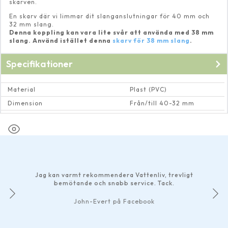
skarven.
En skarv där vi limmar dit slanganslutningar för 40 mm och
32 mm slang.
Denna koppling kan vara lite svår att använda med 38 mm
slang. Använd istället denna
skarv för 38 mm slang
.
Specifikationer
Material
Plast (PVC)
Dimension
Från/till 40-32 mm
Max vattentemperatur
80 Cº
Jag kan varmt rekommendera Vattenliv, trevligt
bemötande och snabb service. Tack.
John-Evert på Facebook