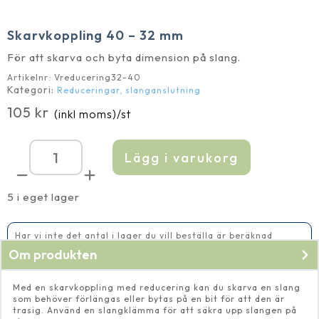
Skarvkoppling 40 – 32 mm
För att skarva och byta dimension på slang.
Artikelnr:
Vreducering32-40
Kategori:
Reduceringar, slanganslutning
105
kr
(inkl moms)
/st
Lägg i varukorg
Skarvkoppling
40
-
32
5 i eget lager
mm
mängd
Har vi inte det antal i lager du vill beställa är beräknad
leveranstid 14-20 vardagar
Om produkten
Med en skarvkoppling med reducering kan du skarva en slang
som behöver förlängas eller bytas på en bit för att den är
trasig. Använd en slangklämma för att säkra upp slangen på