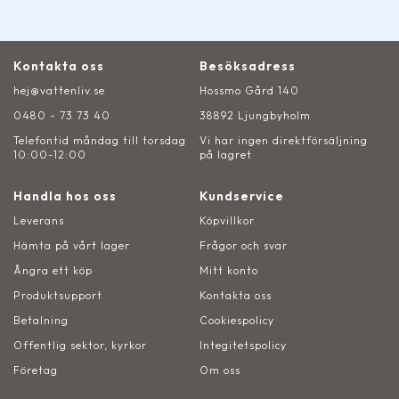
Kontakta oss
Besöksadress
hej@vattenliv.se
Hossmo Gård 140
0480 - 73 73 40
38892 Ljungbyholm
Telefontid måndag till torsdag
Vi har ingen direktförsäljning
10:00-12:00
på lagret
Handla hos oss
Kundservice
Leverans
Köpvillkor
Hämta på vårt lager
Frågor och svar
Ångra ett köp
Mitt konto
Produktsupport
Kontakta oss
Betalning
Cookiespolicy
Offentlig sektor, kyrkor
Integitetspolicy
Företag
Om oss