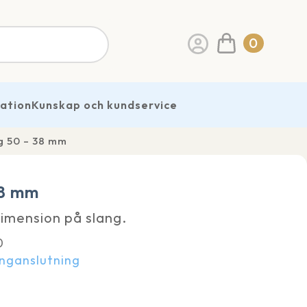
0
ration
Kunskap och kundservice
g 50 – 38 mm
38 mm
dimension på slang.
0
anganslutning