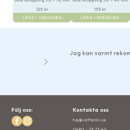
Skarvkoppling 50 – 32 mm
Skarvkoppling 50 – 40 mm
125
kr
135
kr
LÄGG I VARUKORG
LÄGG I VARUKORG
Jag kan varmt rekomme
Följ oss:
Kontakta oss
hej@vattenliv.se
0480 - 73 73 40