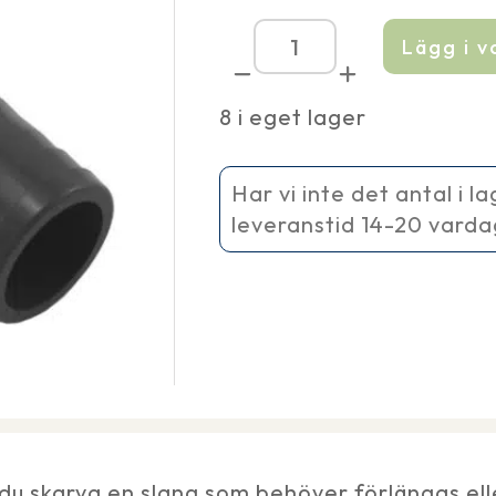
Lägg i 
Skarvkoppling
50
-
8 i eget lager
38
mm
mängd
Har vi inte det antal i l
leveranstid 14-20 vard
 skarva en slang som behöver förlängas eller