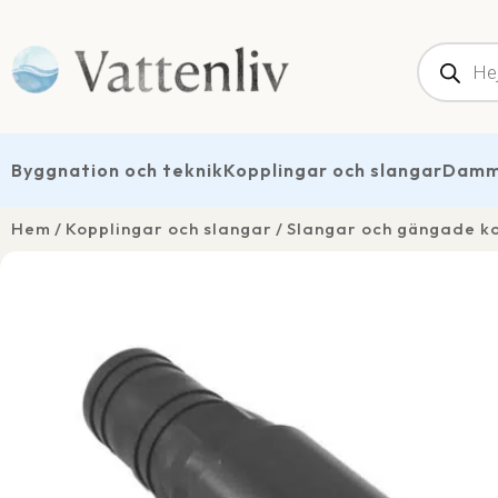
Produk
Byggnation och teknik
Kopplingar och slangar
Dammt
Hem
Kopplingar och slangar
Slangar och gängade k