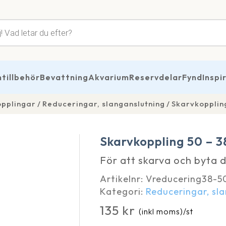
tsökning
illbehör
Bevattning
Akvarium
Reservdelar
Fynd
Inspi
opplingar
Reduceringar, slanganslutning
Skarvkopplin
Skarvkoppling 50 – 
För att skarva och byta 
Artikelnr:
Vreducering38-5
Kategori:
Reduceringar, sl
135
kr
(inkl moms)
/st