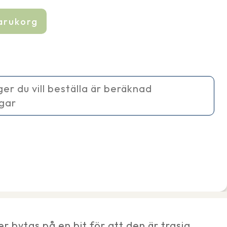
varukorg
ager du vill beställa är beräknad
agar
 bytas på en bit för att den är trasig.