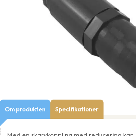
Om produkten
Specifikationer
Med en skarvkoppling med reducering kan du