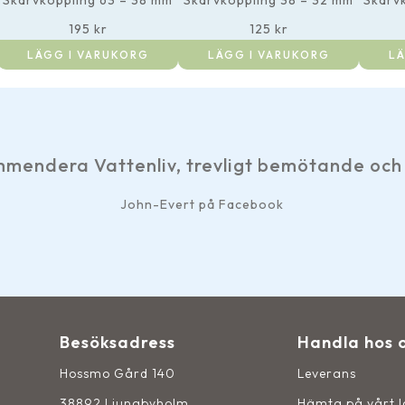
Skarvkoppling 63 – 38 mm
Skarvkoppling 38 – 32 mm
Skarv
195
kr
125
kr
LÄGG I VARUKORG
LÄGG I VARUKORG
LÄ
ndera Vattenliv, trevligt bemötande och sn
John-Evert på Facebook
Besöksadress
Handla hos 
Hossmo Gård 140
Leverans
38892 Ljungbyholm
Hämta på vårt 