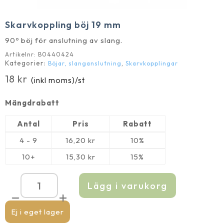
Skarvkoppling böj 19 mm
90º böj för anslutning av slang.
Artikelnr:
B0440424
Kategorier:
,
Böjar, slanganslutning
Skarvkopplingar
18
kr
(inkl moms)
/st
Mängdrabatt
Antal
Pris
Rabatt
4 - 9
16,20
kr
10%
10+
15,30
kr
15%
Lägg i varukorg
Skarvkoppling
böj
19
mm
Ej i eget lager
mängd