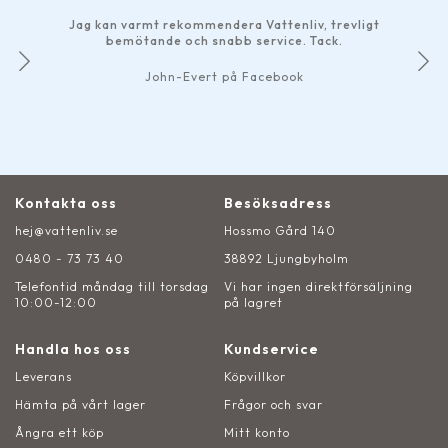
Jag kan varmt rekommendera Vattenliv, trevligt
bemötande och snabb service. Tack.
John-Evert på Facebook
Kontakta oss
Besöksadress
hej@vattenliv.se
Hossmo Gård 140
0480 - 73 73 40
38892 Ljungbyholm
Telefontid måndag till torsdag
Vi har ingen direktförsäljning
10:00-12:00
på lagret
Handla hos oss
Kundservice
Leverans
Köpvillkor
Hämta på vårt lager
Frågor och svar
Ångra ett köp
Mitt konto