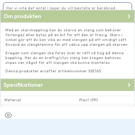
Har vi inte det antal i lager du vill beställa är beräknad
leveranstid 5-10 vardagar
Om produkten
Med en skarvkoppling kan du skarva en slang som behöver
förlängas eller bytas på en bit för att den är trasig. Skarv i
vinkel gör att du kan vika av med slangen på ett smidigt sätt.
Använd en slangklämma för att säkra upp slangen på skarven.
Kragen som slangen ska föras över är rätt så hög på denna
koppling. Har du en kraftig/styv slang kan kragen behövas
slipas ner något för att slangen ska kunna monteras.
Denna produkter ersätter artikelnummer SSE165.
Specifikationer
Material
Plast (PP)
Dimension
19 mm