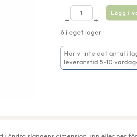
Lägg i 
Skarvkoppling
32
-
6 i eget lager
25
mm
mängd
Har vi inte det antal i l
leveranstid 5-10 vardag
u ändra slangens dimension upp eller ner fö