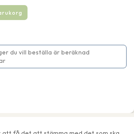
varukorg
ager du vill beställa är beräknad
ar
r att få det att stämma med det som ska