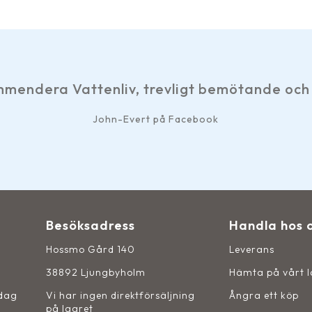
mendera Vattenliv, trevligt bemötande och 
John-Evert på Facebook
Besöksadress
Handla hos 
Hossmo Gård 140
Leverans
38892 Ljungbyholm
Hämta på vårt 
sdag
Vi har ingen direktförsäljning
Ångra ett köp
på lagret