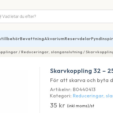
tsökning
illbehör
Bevattning
Akvarium
Reservdelar
Fynd
Inspi
opplingar
Reduceringar, slanganslutning
Skarvkopplin
Skarvkoppling 32 – 
För att skarva och byta 
Artikelnr:
B0440413
Kategori:
Reduceringar, sl
35
kr
(inkl moms)
/st