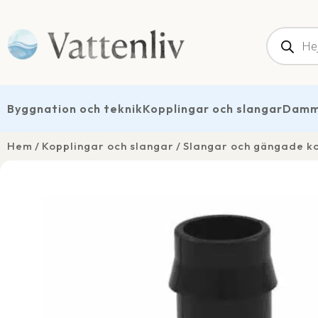
Produk
Byggnation och teknik
Kopplingar och slangar
Dammt
Hem
Kopplingar och slangar
Slangar och gängade k