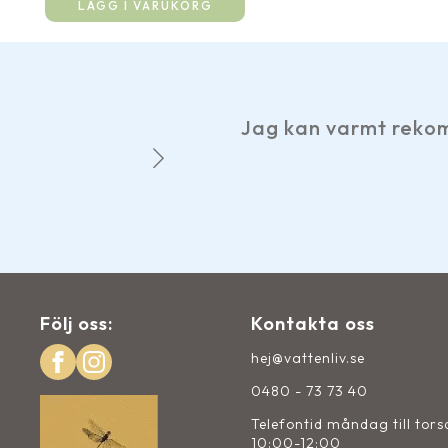
LÄGG I VARUKORG
Jag kan varmt rekom
m.
Följ oss:
Kontakta oss
hej@vattenliv.se
0480 - 73 73 40
Telefontid måndag till tor
10:00-12:00