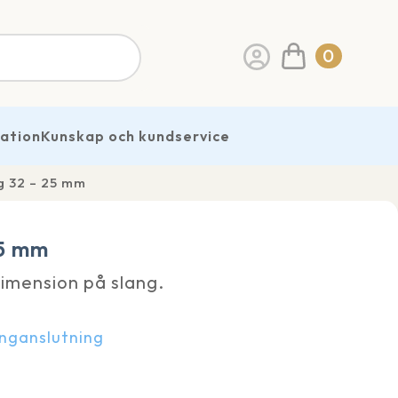
0
ration
Kunskap och kundservice
g 32 – 25 mm
25 mm
dimension på slang.
anganslutning