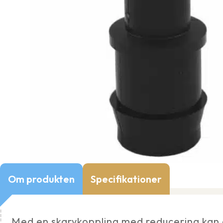
Om produkten
Specifikationer
Med en skarvkoppling med reducering kan d