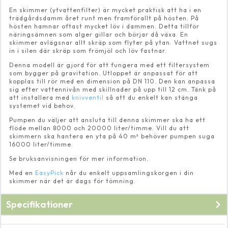
En skimmer (ytvattenfilter) är mycket praktisk att ha i en
trädgårdsdamm året runt men framförallt på hösten. På
hösten hamnar oftast mycket löv i dammen. Detta tillför
näringsämnen som alger gillar och börjar då växa. En
skimmer avlägsnar allt skräp som flyter på ytan. Vattnet sugs
in i silen där skräp som frömjöl och löv fastnar.
Denna modell är gjord för att fungera med ett filtersystem
som bygger på gravitation. Utloppet är anpassat för att
kopplas till rör med en dimension på DN 110. Den kan anpassa
sig efter vattennivån med skillnader på upp till 12 cm. Tänk på
att installera med
knivventil
så att du enkelt kan stänga
systemet vid behov.
Pumpen du väljer att ansluta till denna skimmer ska ha ett
flöde mellan 8000 och 20000 liter/timme. Vill du att
skimmern ska hantera en yta på 40 m² behöver pumpen suga
16000 liter/timme.
Se bruksanvisningen för mer information.
Med en
EasyPick
når du enkelt uppsamlingskorgen i din
skimmer när det är dags för tömning.
Specifikationer