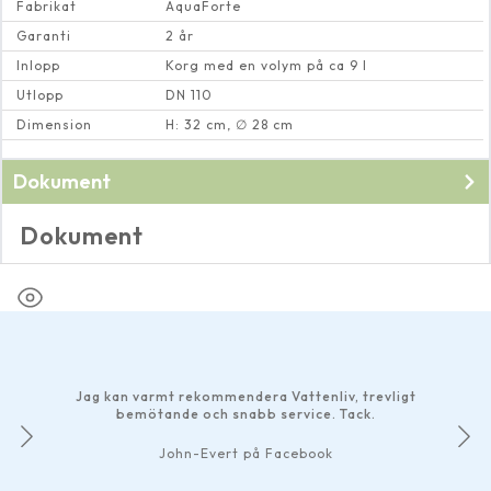
Fabrikat
AquaForte
Garanti
2 år
Inlopp
Korg med en volym på ca 9 l
Utlopp
DN 110
Dimension
H: 32 cm, ∅ 28 cm
Dokument
Dokument
Mått på
Skimmer Gravity Large
Jag kan varmt rekommendera Vattenliv, trevligt
bemötande och snabb service. Tack.
John-Evert på Facebook