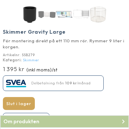
Skimmer Gravity Large
För montering direkt på ett 110 mm rör. Rymmer 9 liter i
korgen.
Artikelnr:
SSB279
Kategori:
Skimmer
1 395
kr
(inkl moms)
/st
Delbetalning från
109
kr
/månad
Slut i lager
Produkten har utgått
Om produkten