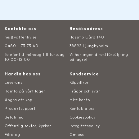
Kontakta oss
Besöksadress
hej@vattenliv.se
Hossmo Gård 140
0480 - 73 73 40
38892 Ljungbyholm
Telefontid måndag till torsdag
Vi har ingen direktförsäljning
10:00-12:00
på lagret
Handla hos oss
Kundservice
Leverans
Köpvillkor
Hämta på vårt lager
Frågor och svar
Ångra ett köp
Mitt konto
Produktsupport
Kontakta oss
Betalning
Cookiespolicy
Offentlig sektor, kyrkor
Integitetspolicy
Företag
Om oss