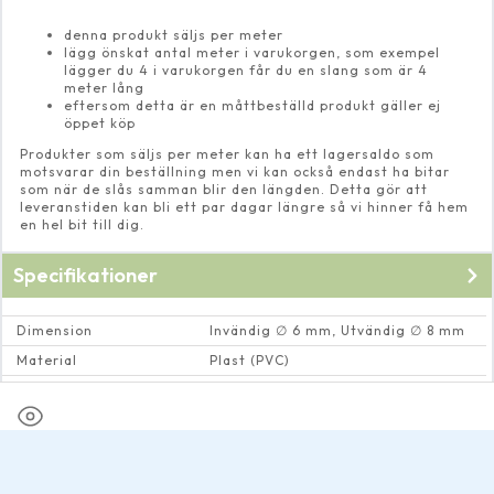
denna produkt säljs per meter
lägg önskat antal meter i varukorgen, som exempel
lägger du 4 i varukorgen får du en slang som är 4
meter lång
eftersom detta är en måttbeställd produkt gäller ej
öppet köp
Produkter som säljs per meter kan ha ett lagersaldo som
motsvarar din beställning men vi kan också endast ha bitar
som när de slås samman blir den längden. Detta gör att
leveranstiden kan bli ett par dagar längre så vi hinner få hem
en hel bit till dig.
Specifikationer
Dimension
Invändig ∅ 6 mm, Utvändig ∅ 8 mm
Material
Plast (PVC)
Max vattentemperatur
50 Cº