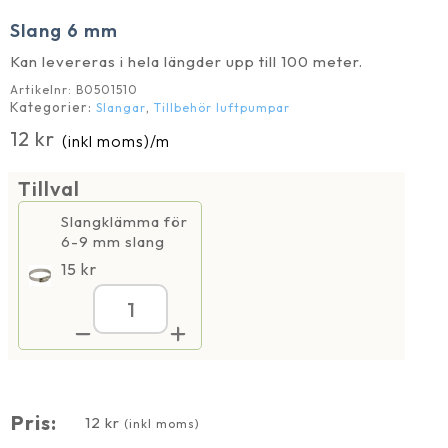
Slang 6 mm
Kan levereras i hela längder upp till 100 meter.
Artikelnr:
B0501510
Kategorier:
,
Slangar
Tillbehör luftpumpar
12
kr
(inkl moms)
/m
Tillval
Slangklämma för
6-9 mm slang
15
kr
Slang
6
mm
mängd
Pris:
12
kr
(inkl moms)