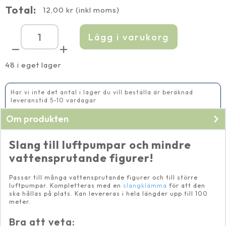
Total:
12,00
kr
(inkl moms)
Lägg i varukorg
Slang
6
mm
mängd
48 i eget lager
Har vi inte det antal i lager du vill beställa är beräknad
leveranstid 5-10 vardagar
Lägg önskat antal meter i varukorgen
Om produkten
Slang till luftpumpar och mindre
vattensprutande figurer!
Passar till många vattensprutande figurer och till större
luftpumpar. Kompletteras med en
slangklämma
för att den
ska hållas på plats. Kan levereras i hela längder upp till 100
meter.
Bra att veta: