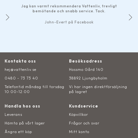
Jag kan varmt rekommendera Vattenliv, trevligt
bemötande och snabb service. Tack.
John-Evert på Facebook
Kontakta oss
Besöksadress
hej@vattenliv.se
Hossmo Gård 140
0480 - 73 73 40
38892 Ljungbyholm
Telefontid måndag till torsdag
Vi har ingen direktförsäljning
10:00-12:00
på lagret
Handla hos oss
Kundservice
Leverans
Köpvillkor
Hämta på vårt lager
Frågor och svar
Ångra ett köp
Mitt konto