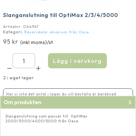
Slanganslutning till OptiMax 2/3/4/5000
Artikelnr:
O44947
Kategori:
Reservdelar akvarium från Oase
95
kr
(inkl moms)
/st
Lägg i varukorg
Slanganslutning
till
OptiMax
2/3/4/5000
2 i eget lager
mängd
Har vi inte det antal i lager du vill beställa är beräknad
leveranstid 5-10 vardagar
Om produkten
Slanganslutning som passar till OptiMax
2000/3000/4000/5000 från Oase.