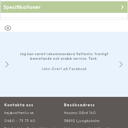
Specifikationer
Fabrikat
Oase
Jag kan varmt rekommendera Vattenliv, trevligt
bemötande och snabb service. Tack.
John-Evert på Facebook
Kontakta oss
Besöksadress
hej@vattenliv.se
Hossmo Gård 140
0480 - 73 73 40
38892 Ljungbyholm