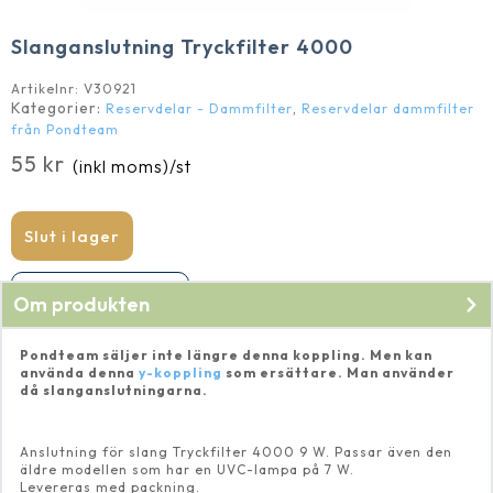
Slanganslutning Tryckfilter 4000
Artikelnr:
V30921
Kategorier:
,
Reservdelar - Dammfilter
Reservdelar dammfilter
från Pondteam
55
kr
(inkl moms)
/st
Slut i lager
Produkten har utgått
Om produkten
Pondteam säljer inte längre denna koppling. Men kan
använda denna
y-koppling
som ersättare. Man använder
då slanganslutningarna.
Anslutning för slang Tryckfilter 4000 9 W. Passar även den
äldre modellen som har en UVC-lampa på 7 W.
Levereras med packning.