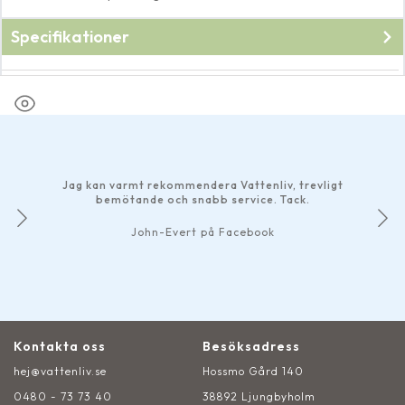
Specifikationer
Fabrikat
Pondteam
Jag kan varmt rekommendera Vattenliv, trevligt
bemötande och snabb service. Tack.
John-Evert på Facebook
Kontakta oss
Besöksadress
hej@vattenliv.se
Hossmo Gård 140
0480 - 73 73 40
38892 Ljungbyholm