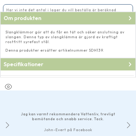
mängd
Har vi inte det antal i lager du vill beställa är beräknad
leveranstid 5-10 vardagar
Om produkten
Slangklämmor gör att du får en tät och säker anslutning av
slangen. Denna typ av slangklämma är gjord av kraftigt
rostfritt syrefast stål.
Denna produkter ersätter artikelnummer SDH139.
Specifikationer
Spännvidd (mm)
40-60
Jag kan varmt rekommendera Vattenliv, trevligt
bemötande och snabb service. Tack.
John-Evert på Facebook