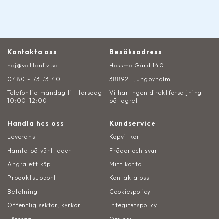
Kontakta oss
Besöksadress
hej@vattenliv.se
Hossmo Gård 140
0480 - 73 73 40
38892 Ljungbyholm
Telefontid måndag till torsdag
Vi har ingen direktförsäljning
10:00-12:00
på lagret
Handla hos oss
Kundservice
Leverans
Köpvillkor
Hämta på vårt lager
Frågor och svar
Ångra ett köp
Mitt konto
Produktsupport
Kontakta oss
Betalning
Cookiespolicy
Offentlig sektor, kyrkor
Integitetspolicy
Företag
Om oss