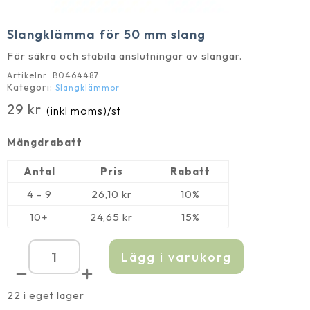
Slangklämma för 50 mm slang
För säkra och stabila anslutningar av slangar.
Artikelnr:
B0464487
Kategori:
Slangklämmor
29
kr
(inkl moms)
/st
Mängdrabatt
Antal
Pris
Rabatt
4 - 9
26,10
kr
10%
10+
24,65
kr
15%
Lägg i varukorg
Slangklämma
för
50
mm
22 i eget lager
slang