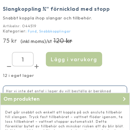
Slangkoppling ¾” förnicklad med stopp
Snabbt koppla ihop slangar och tillbehör.
Artikelnr:
O44519
Kategorier:
,
Fynd
Snabbkopplingar
120
kr
75
kr
(inkl moms)
/st
Det
Det
ursprungliga
nuvarande
priset
priset
Lägg i varukorg
Slangkoppling
var:
är:
¾''
förnicklad
120 kr.
75 kr.
med
12 i eget lager
stopp
mängd
Har vi inte det antal i lager du vill beställa är beräknad
leveranstid 5-10 vardagar
Om produkten
Det går snabbt och enkelt att koppla på och ansluta tillbehör
till slangen. Tryck fast tillbehöret – vattnet flödar igenom, ta
loss tillbehöret – vattnet stoppar automatiskt. Detta
förenklar bytet av tillbehör och minskar risken att du blir blöt.