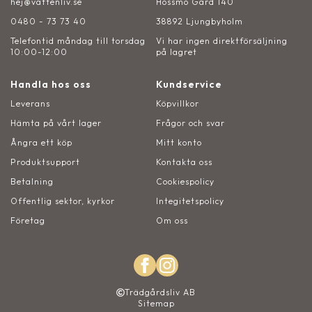
hej@vattenliv.se
Hossmo Gård 140
0480 - 73 73 40
38892 Ljungbyholm
Telefontid måndag till torsdag
Vi har ingen direktförsäljning
10:00-12:00
på lagret
Handla hos oss
Kundservice
Leverans
Köpvillkor
Hämta på vårt lager
Frågor och svar
Ångra ett köp
Mitt konto
Produktsupport
Kontakta oss
Betalning
Cookiespolicy
Offentlig sektor, kyrkor
Integitetspolicy
Företag
Om oss
Trädgårdsliv AB
Sitemap