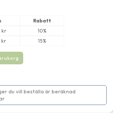
s
Rabatt
0
kr
10%
0
kr
15%
varukorg
ager du vill beställa är beräknad
ar