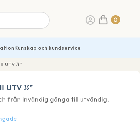
0
ration
Kunskap och kundservice
ll UTV ½”
ll UTV ½”
h från invändig gänga till utvändig.
ängade