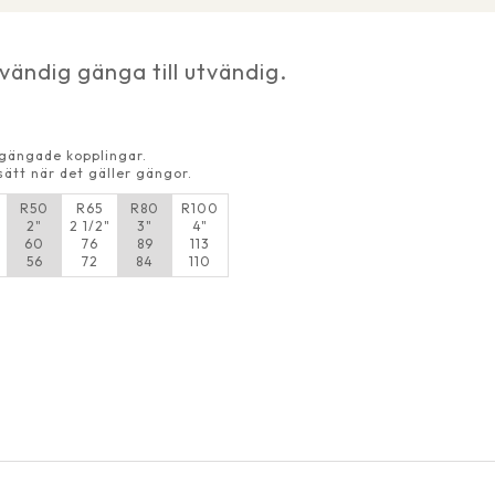
vändig gänga till utvändig.
n gängade kopplingar.
sätt när det gäller gängor.
R50
R65
R80
R100
2"
2 1/2"
3"
4"
60
76
89
113
56
72
84
110