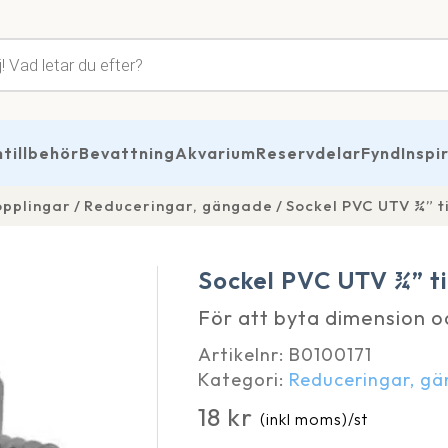
tsökning
illbehör
Bevattning
Akvarium
Reservdelar
Fynd
Inspi
opplingar
Reduceringar, gängade
Sockel PVC UTV ¾” ti
Sockel PVC UTV ¾” ti
För att byta dimension oc
Artikelnr:
B0100171
Kategori:
Reduceringar, g
18
kr
(inkl moms)
/st