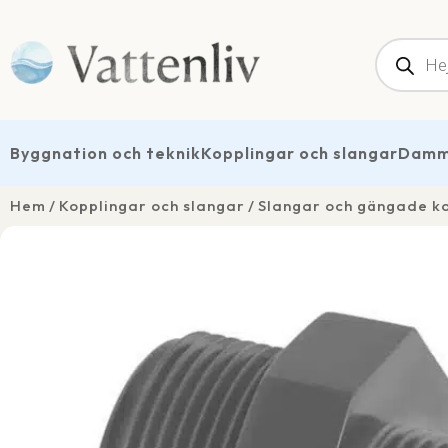
Produk
Byggnation och teknik
Kopplingar och slangar
Dammt
Hem
Kopplingar och slangar
Slangar och gängade k