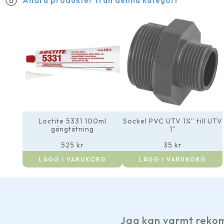
Andra produkter från denna kategori
Loctite 5331 100ml
Sockel PVC UTV 1¼” till UTV
gängtätning
1”
525
kr
35
kr
LÄGG I VARUKORG
LÄGG I VARUKORG
Jag kan varmt rekom