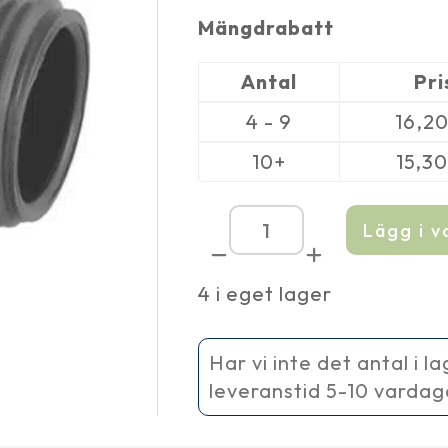
Mängdrabatt
Antal
Pri
4 - 9
16,2
10+
15,3
Lägg i 
Sockel
PVC
UTV
4 i eget lager
¾''
till
UTV
½''
Har vi inte det antal i l
mängd
leveranstid 5-10 vardag