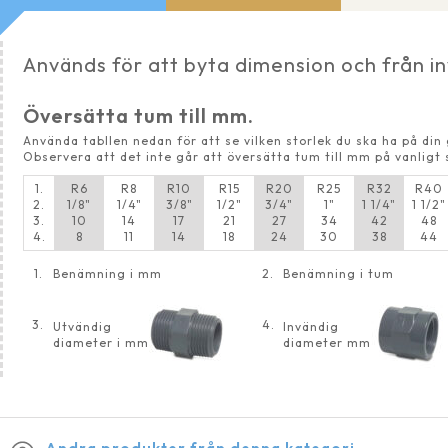
Används för att byta dimension och från in
Översätta tum till mm.
Använda tabllen nedan för att se vilken storlek du ska ha på di
Observera att det inte går att översätta tum till mm på vanligt 
1.
R6
R8
R10
R15
R20
R25
R32
R40
2.
1/8"
1/4"
3/8"
1/2"
3/4"
1"
1 1/4"
1 1/2"
3.
10
14
17
21
27
34
42
48
4.
8
11
14
18
24
30
38
44
1.
Benämning i mm
2.
Benämning i tum
3.
4.
Utvändig
Invändig
diameter i mm
diameter mm