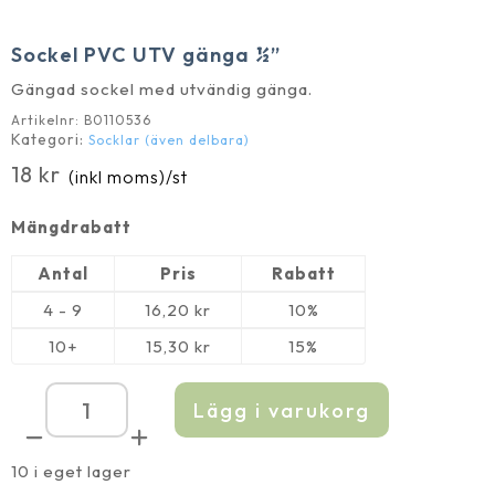
Sockel PVC UTV gänga ½”
Gängad sockel med utvändig gänga.
Artikelnr:
B0110536
Kategori:
Socklar (även delbara)
18
kr
(inkl moms)
/st
Mängdrabatt
Antal
Pris
Rabatt
4 - 9
16,20
kr
10%
10+
15,30
kr
15%
Lägg i varukorg
Sockel
PVC
UTV
gänga
10 i eget lager
½''