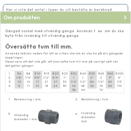
mängd
Har vi inte det antal i lager du vill beställa är beräknad
leveranstid 5-10 vardagar
Om produkten
Gängad sockel med utvändig gänga. Används t. ex. om du ska
byta från invändig till utvändig gänga.
Översätta tum till mm.
Använda tabllen nedan för att se vilken storlek du ska ha på din gängade
kopplingar.
Observera att det inte går att översätta tum till mm på vanligt sätt när
det gäller gängor.
1.
R6
R8
R10
R15
R20
R25
R32
R40
R50
R65
R80
R100
2.
1/8"
1/4"
3/8"
1/2"
3/4"
1"
1
1
2"
2
3"
4"
3.
10
14
17
21
27
34
1/4"
1/2"
60
1/2"
89
113
4.
8
11
14
18
24
30
42
48
56
76
84
110
38
44
72
1.
Benämning i mm
2.
Benämning i tum
Invändig
3.
4.
Utvändig
diameter
diameter i mm
mm