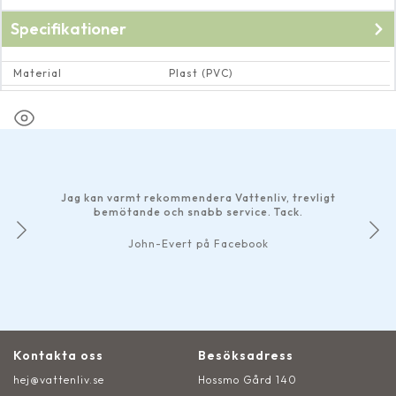
Specifikationer
Material
Plast (PVC)
Dimension
Utvändig gänga ½"
Jag kan varmt rekommendera Vattenliv, trevligt
bemötande och snabb service. Tack.
John-Evert på Facebook
Kontakta oss
Besöksadress
hej@vattenliv.se
Hossmo Gård 140