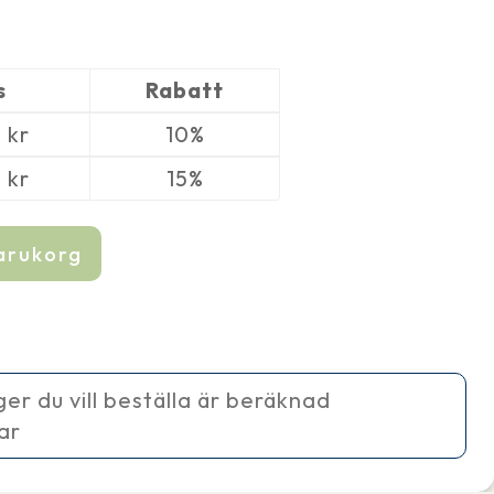
s
Rabatt
0
kr
10%
0
kr
15%
varukorg
ager du vill beställa är beräknad
ar