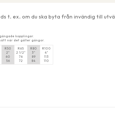
t. ex. om du ska byta från invändig till utv
n gängade kopplingar.
sätt när det gäller gängor.
R50
R65
R80
R100
2"
2 1/2"
3"
4"
60
76
89
113
56
72
84
110