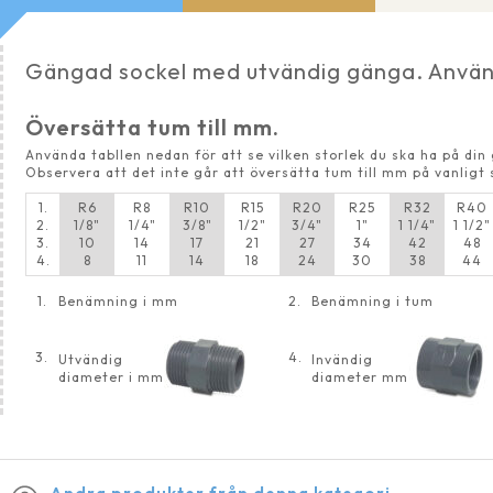
Gängad sockel med utvändig gänga. Används 
Översätta tum till mm.
Använda tabllen nedan för att se vilken storlek du ska ha på di
Observera att det inte går att översätta tum till mm på vanligt 
1.
R6
R8
R10
R15
R20
R25
R32
R40
2.
1/8"
1/4"
3/8"
1/2"
3/4"
1"
1 1/4"
1 1/2"
3.
10
14
17
21
27
34
42
48
4.
8
11
14
18
24
30
38
44
1.
Benämning i mm
2.
Benämning i tum
3.
4.
Utvändig
Invändig
diameter i mm
diameter mm