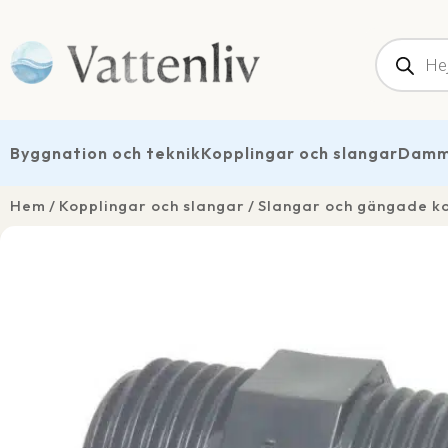
Produk
Byggnation och teknik
Kopplingar och slangar
Dammt
Hem
Kopplingar och slangar
Slangar och gängade k