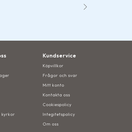
Det 
oss
Kundservice
Köpvillkor
lager
Frågor och svar
Mitt konto
Kontakta oss
Cookiespolicy
, kyrkor
Integitetspolicy
Om oss