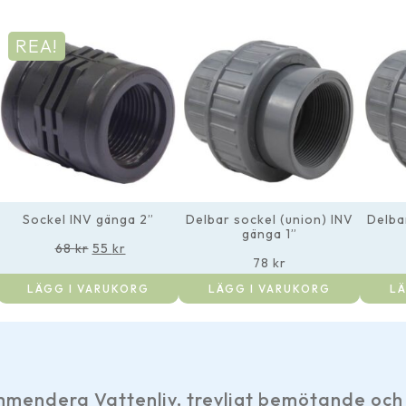
REA!
Sockel INV gänga 2”
Delbar sockel (union) INV
Delba
gänga 1”
Det
Det
68
kr
55
kr
ursprungliga
nuvarande
78
kr
priset
priset
LÄGG I VARUKORG
LÄGG I VARUKORG
LÄ
var:
är:
68 kr.
55 kr.
era Vattenliv, trevligt bemötande och snabb