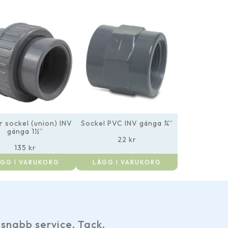
r sockel (union) INV
Sockel PVC INV gänga ¾”
gänga 1½”
22
kr
135
kr
GG I VARUKORG
LÄGG I VARUKORG
Har gjort ett 
 service. Tack.
hemsidan, s