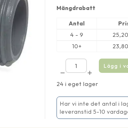
Mängdrabatt
Antal
Pri
4 - 9
25,2
10+
23,8
Lägg i 
Sockel
PVC
UTV
24 i eget lager
gänga
1''
mängd
Har vi inte det antal i l
leveranstid 5-10 vardag