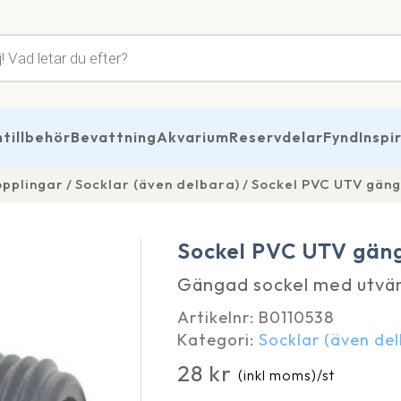
tsökning
illbehör
Bevattning
Akvarium
Reservdelar
Fynd
Inspi
opplingar
Socklar (även delbara)
Sockel PVC UTV gäng
Sockel PVC UTV gäng
Gängad sockel med utvä
Artikelnr:
B0110538
Kategori:
Socklar (även de
28
kr
(inkl moms)
/st