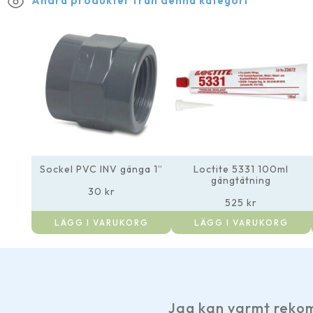
Andra produkter från denna kategori
Sockel PVC INV gänga 1”
Loctite 5331 100ml
gängtätning
30
kr
525
kr
LÄGG I VARUKORG
LÄGG I VARUKORG
Jag kan varmt rekommend