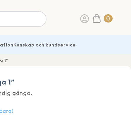
0
ration
Kunskap och kundservice
a 1”
a 1”
ndig gänga.
lbara)