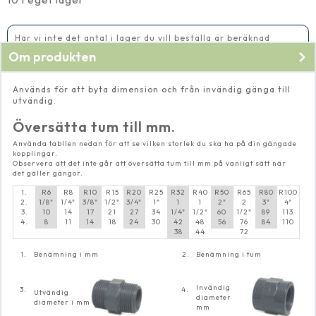
till
UTV
1''
mängd
Har vi inte det antal i lager du vill beställa är beräknad
leveranstid 5-10 vardagar
Om produkten
Används för att byta dimension och från invändig gänga till
utvändig.
Översätta tum till mm.
Använda tabllen nedan för att se vilken storlek du ska ha på din gängade
kopplingar.
Observera att det inte går att översätta tum till mm på vanligt sätt när
det gäller gängor.
1.
R6
R8
R10
R15
R20
R25
R32
R40
R50
R65
R80
R100
2.
1/8"
1/4"
3/8"
1/2"
3/4"
1"
1
1
2"
2
3"
4"
3.
10
14
17
21
27
34
1/4"
1/2"
60
1/2"
89
113
4.
8
11
14
18
24
30
42
48
56
76
84
110
38
44
72
1.
Benämning i mm
2.
Benämning i tum
Invändig
3.
4.
Utvändig
diameter
diameter i mm
mm