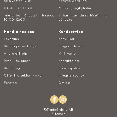
hej@vattenliv.se
Hossmo Gård 140
0480 - 73 73 40
38892 Ljungbyholm
Telefontid måndag till torsdag
Vi har ingen direktförsäljning
10:00-12:00
på lagret
Handla hos oss
Kundservice
Leverans
Köpvillkor
Hämta på vårt lager
Frågor och svar
Ångra ett köp
Mitt konto
Produktsupport
Kontakta oss
Betalning
Cookiespolicy
Offentlig sektor, kyrkor
Integitetspolicy
Företag
Om oss
Trädgårdsliv AB
Sitemap