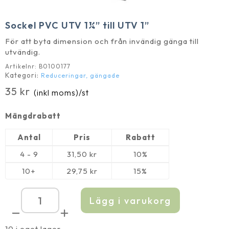
Sockel PVC UTV 1¼” till UTV 1”
För att byta dimension och från invändig gänga till
utvändig.
Artikelnr:
B0100177
Kategori:
Reduceringar, gängade
35
kr
(inkl moms)
/st
Mängdrabatt
Antal
Pris
Rabatt
4 - 9
31,50
kr
10%
10+
29,75
kr
15%
Lägg i varukorg
Sockel
PVC
UTV
1¼''
10 i eget lager