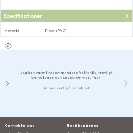
Specifikationer
Material
Plast (PVC)
Dimension
Utvändig 1¼" till utvändig 1"
Jag kan varmt rekommendera Vattenliv, trevligt
bemötande och snabb service. Tack.
John-Evert på Facebook
Kontakta oss
Besöksadress