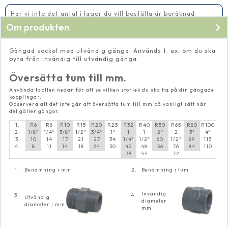
mängd
Har vi inte det antal i lager du vill beställa är beräknad
leveranstid 5-10 vardagar
Om produkten
Gängad sockel med utvändig gänga. Används t. ex. om du ska
byta från invändig till utvändig gänga.
Översätta tum till mm.
Använda tabllen nedan för att se vilken storlek du ska ha på din gängade
kopplingar.
Observera att det inte går att översätta tum till mm på vanligt sätt när
det gäller gängor.
1.
R6
R8
R10
R15
R20
R25
R32
R40
R50
R65
R80
R100
2.
1/8"
1/4"
3/8"
1/2"
3/4"
1"
1
1
2"
2
3"
4"
3.
10
14
17
21
27
34
1/4"
1/2"
60
1/2"
89
113
4.
8
11
14
18
24
30
42
48
56
76
84
110
38
44
72
1.
Benämning i mm
2.
Benämning i tum
Invändig
3.
4.
Utvändig
diameter
diameter i mm
mm