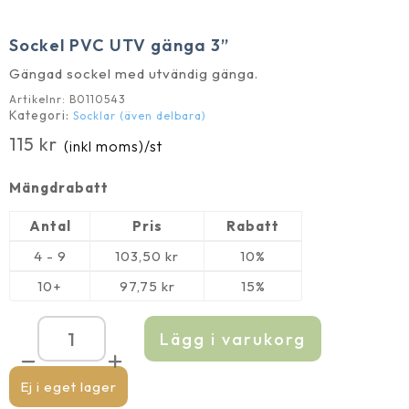
Sockel PVC UTV gänga 3”
Gängad sockel med utvändig gänga.
Artikelnr:
B0110543
Kategori:
Socklar (även delbara)
115
kr
(inkl moms)
/st
Mängdrabatt
Antal
Pris
Rabatt
4 - 9
103,50
kr
10%
10+
97,75
kr
15%
Lägg i varukorg
Sockel
PVC
UTV
gänga
Ej i eget lager
3''