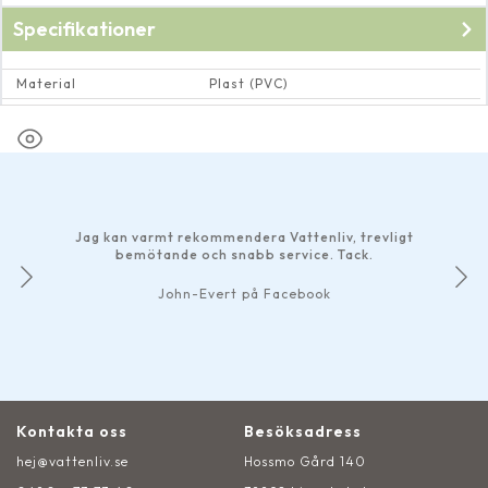
Specifikationer
Material
Plast (PVC)
Dimension
Utvändig gänga 3"
Jag kan varmt rekommendera Vattenliv, trevligt
bemötande och snabb service. Tack.
John-Evert på Facebook
Kontakta oss
Besöksadress
hej@vattenliv.se
Hossmo Gård 140