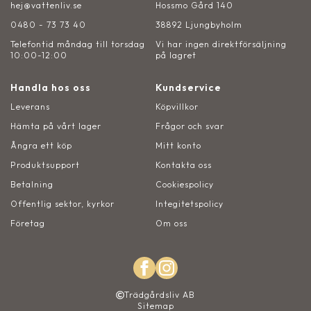
hej@vattenliv.se
Hossmo Gård 140
0480 - 73 73 40
38892 Ljungbyholm
Telefontid måndag till torsdag
Vi har ingen direktförsäljning
10:00-12:00
på lagret
Handla hos oss
Kundservice
Leverans
Köpvillkor
Hämta på vårt lager
Frågor och svar
Ångra ett köp
Mitt konto
Produktsupport
Kontakta oss
Betalning
Cookiespolicy
Offentlig sektor, kyrkor
Integitetspolicy
Företag
Om oss
Trädgårdsliv AB
Sitemap