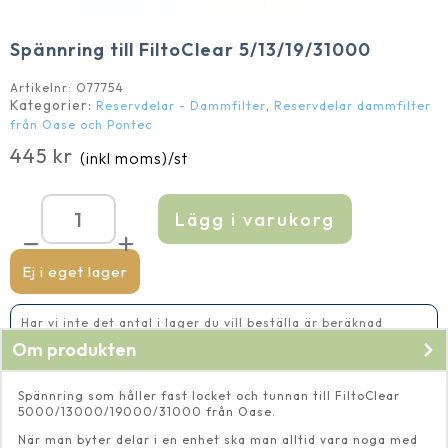
Spännring till FiltoClear 5/13/19/31000
Artikelnr:
O77754
Kategorier:
,
Reservdelar - Dammfilter
Reservdelar dammfilter
från Oase och Pontec
445
kr
(inkl moms)
/st
Lägg i varukorg
Spännring
till
FiltoClear
5/13/19/31000
Ej i eget lager
mängd
Har vi inte det antal i lager du vill beställa är beräknad
leveranstid 5-10 vardagar
Om produkten
Spännring som håller fast locket och tunnan till FiltoClear
5000/13000/19000/31000 från Oase.
När man byter delar i en enhet ska man alltid vara noga med