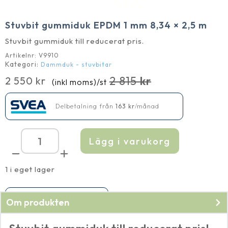
Stuvbit gummiduk EPDM 1 mm 8,34 × 2,5 m
Stuvbit gummiduk till reducerat pris.
Artikelnr:
V9910
Kategori:
Dammduk - stuvbitar
2 815
kr
2 550
kr
(inkl moms)
/st
Det
Det
ursprungliga
nuvarande
Delbetalning från
163
kr
/månad
priset
priset
var:
är:
2 815 kr.
2 550 kr.
Lägg i varukorg
Stuvbit
gummiduk
EPDM
1
1 i eget lager
mm
8,34
×
2,5
Finns endast i ett exemplar
Om produkten
m
mängd