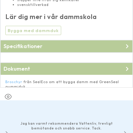
svensktillverkad
Lär dig mer i vår dammskola
Bygga med dammduk
Specifikationer
Dokument
Broschyr
från SealEco om att bygga damm med GreenSeal
gummiduk.
Faktablad
på gummiduk från SealEco.
Jag kan varmt rekommendera Vattenliv, trevligt
bemötande och snabb service. Tack.