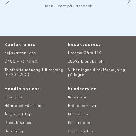
John-Evert på Facebook
Kontakta oss
Besöksadress
hej@vattenliv.se
Hossmo Gård 140
0480 - 73 73 40
38892 Ljungbyholm
Telefontid måndag till torsdag
Vi har ingen direktförsäljning
10:00-12:00
på lagret
Handla hos oss
Kundservice
Leverans
Köpvillkor
Hämta på vårt lager
Frågor och svar
Ångra ett köp
Mitt konto
Produktsupport
Kontakta oss
Betalning
Cookiespolicy