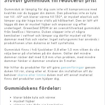
Stuvbit gummiduk till reducerat pris!
Gummiduk är lämplig för dig som inte vill kompromissa med
kvalitén när du bygger din damm. Den påverkas inte av kyla
ner till -45° och klarar värme till 130°, är mycket elastisk och
lämpar sig där höga krav ställs på hållbarhet. Den är lätt att
lägga då den är mycket töjbar och anpassar sig efter
underlaget. GreenSeal EPDM är en svensktillverkad gummiduk
från SealEco i Värnamo. Duken släpper inte ut några
kemikalier i vattnet och lämpar sig därför mycket väl för
dammar med fisk och växter. Inget naturgummi har används i
produktionen utan dukarna är helt syntetiska.
Gummiduk finns i två tjocklekar 0,8 eller 1,0 mm vilken du ska
välja beror på storleken på din damm. Gäller det mindre
dammar räcker det med 0,8 mm utan problem, med mindre
dammar tänker vi dammar smalare än 5 meter.
Här hittar du produkter för att göra
genomföringar
genom
duken till rör, slang eller el. Kräver din installation att du
behöver
skarva eller limma
duken mot ett annat material
finns det produkter som hjälper dig.
Gummidukens fördelar:
klarar både kyla och värme
mycket töjbar
släpper inte ifrån sig kemikalier