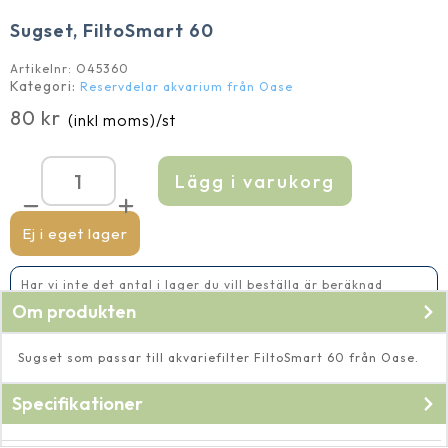
Sugset, FiltoSmart 60
Artikelnr:
O45360
Kategori:
Reservdelar akvarium från Oase
80
kr
(inkl moms)
/st
Lägg i varukorg
Sugset,
FiltoSmart
60
mängd
Ej i eget lager
Har vi inte det antal i lager du vill beställa är beräknad
leveranstid 5-10 vardagar
Om produkten
Sugset som passar till akvariefilter FiltoSmart 60 från Oase.
Specifikationer