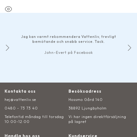
Fabrikat
Oase
Jag kan varmt rekommendera Vattenliv, trevligt
bemötande och snabb service. Tack.
John-Evert på Facebook
Kontakta oss
Besöksadress
hej@vattenliv.se
Hossmo Gård 140
0480 - 73 73 40
38892 Ljungbyholm
Telefontid måndag till torsdag
Vi har ingen direktförsäljning
10:00-12:00
på lagret
Handla hos oss
Kundservice