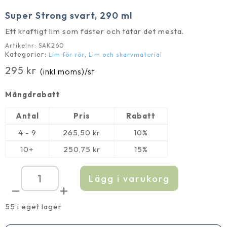
Super Strong svart, 290 ml
Ett kraftigt lim som fäster och tätar det mesta.
Artikelnr:
SAK260
Kategorier:
,
Lim för rör
Lim och skarvmaterial
295
kr
(inkl moms)
/st
Mängdrabatt
Antal
Pris
Rabatt
4 - 9
265,50
kr
10%
10+
250,75
kr
15%
Lägg i varukorg
Super
Strong
svart,
290
55 i eget lager
ml
mängd