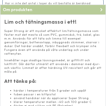
Har vi inte det antal i lager du vill beställa är beräknad
leveranstid 14-20 vardagar
Om produkten
Lim och tätningsmassa i ett!
Super Strong är ett mycket effektivt lim/tätningsmassa som
fäster mot det mesta så som PVC, gummiduk, trä, kakel, glas
m.m. Används för att täta och limma till exempel
genomföringar, bottenavlopp, inbyggnads skimmer, skarvar i
dukar. Det härdar snabbt, förblir flexibelt och krymper inte.
Fungera även att använda på våta underlag och under
vattenytan.
Innehåller inga skadliga lösningsmedel, är giftfritt och
luktfritt. Går därför utmärkt att använda i dammar med djur-
och växtliv. Limmet är efter härdning UV-resistent och går att
måla på.
Att tänka på:
härdar i temperaturer från 5 grader och uppåt
tuben passar i en kittpistol
använd handskar när du applicerar Super Strong
klarar temperaturer mellan -40 och 100 grader C
fäster ej mot silikon och PE (Polyeten)