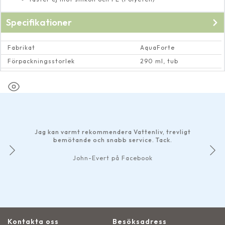
Specifikationer
Fabrikat
AquaForte
Förpackningsstorlek
290 ml, tub
Lim och skarvmaterial för typ av duk
Gummiduk (EPDM), PVC
Jag kan varmt rekommendera Vattenliv, trevligt
bemötande och snabb service. Tack.
John-Evert på Facebook
Kontakta oss
Besöksadress