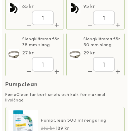
65
kr
95
kr
Superflow
Superflow
Techno
Techno
Pro
Pro
30000S
30000S
mängd
mängd
Slangklämma för
Slangklämma för
38 mm slang
50 mm slang
27
kr
29
kr
Superflow
Superflow
Techno
Techno
Pro
Pro
30000S
30000S
Pumpclean
mängd
mängd
PumpClean tar bort smuts och kalk för maximal
livslängd.
PumpClean 500 ml rengöring
210
kr
189
kr