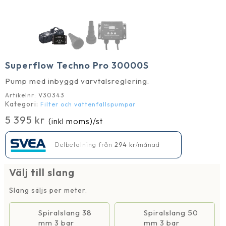
Superflow Techno Pro 30000S
Pump med inbyggd varvtalsreglering.
Artikelnr:
V30343
Kategori:
Filter och vattenfallspumpar
5 395
kr
(inkl moms)
/st
Delbetalning från
294
kr
/månad
Välj till slang
Slang säljs per meter.
Spiralslang 38
Spiralslang 50
mm 3 bar
mm 3 bar