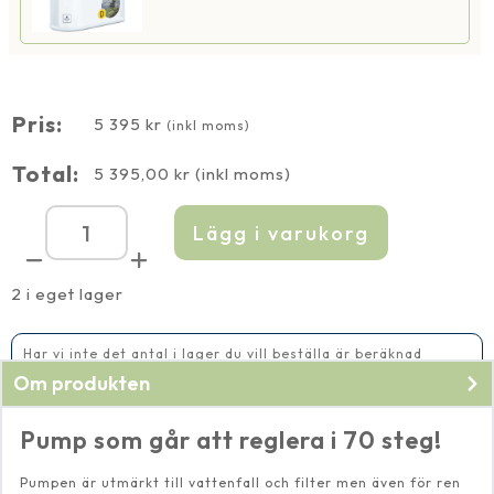
Pris:
5 395
kr
(inkl moms)
Total:
5 395,00
kr
(inkl moms)
Lägg i varukorg
Superflow
Techno
Pro
30000S
2 i eget lager
mängd
Har vi inte det antal i lager du vill beställa är beräknad
leveranstid 2-5 vardagar
Om produkten
Pump som går att reglera i 70 steg!
Pumpen är utmärkt till vattenfall och filter men även för ren