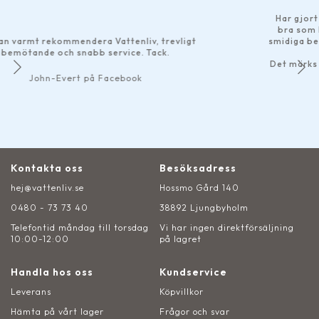
Har gjort ett par beställningar
bra som helst. Bra produktbe
 Vattenliv, trevligt
smidiga betalningsalternativ til
 service. Tack.
har skickats 
Det märks att de som driver för
service rakt 
 Facebook
mexsan11 på
Kontakta oss
Besöksadress
hej@vattenliv.se
Hossmo Gård 140
0480 - 73 73 40
38892 Ljungbyholm
Telefontid måndag till torsdag
Vi har ingen direktförsäljning
10:00-12:00
på lagret
Handla hos oss
Kundservice
Leverans
Köpvillkor
Hämta på vårt lager
Frågor och svar