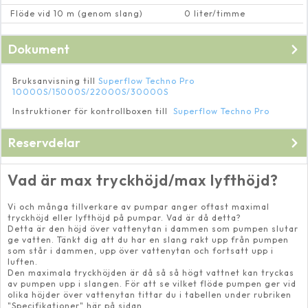
Flöde vid 10 m (genom slang)
0 liter/timme
Dokument
Bruksanvisning till
Superflow Techno Pro
10000S/15000S/22000S/30000S
Instruktioner för kontrollboxen till
Superflow Techno Pro
Reservdelar
Till
Superflow Techno Pro
Vad är max tryckhöjd/max lyfthöjd?
Vi och många tillverkare av pumpar anger oftast maximal
tryckhöjd eller lyfthöjd på pumpar. Vad är då detta?
Detta är den höjd över vattenytan i dammen som pumpen slutar
ge vatten. Tänkt dig att du har en slang rakt upp från pumpen
som står i dammen, upp över vattenytan och fortsatt upp i
luften.
Den maximala tryckhöjden är då så så högt vattnet kan tryckas
av pumpen upp i slangen. För att se vilket flöde pumpen ger vid
olika höjder över vattenytan tittar du i tabellen under rubriken
"Specifikationer" här på sidan.