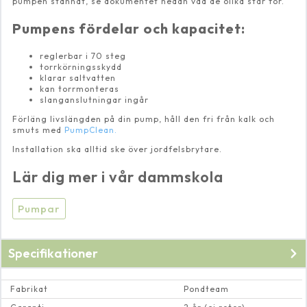
pumpen stannat, se dokumentet nedan vad de olika står för.
Pumpens fördelar och kapacitet:
reglerbar i 70 steg
torrkörningsskydd
klarar saltvatten
kan torrmonteras
slanganslutningar ingår
Förläng livslängden på din pump, håll den fri från kalk och
smuts med
PumpClean.
Installation ska alltid ske över jordfelsbrytare.
Lär dig mer i vår dammskola
Pumpar
Specifikationer
Fabrikat
Pondteam