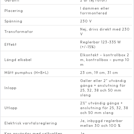
Garanti
2 år (ej rotor)
I dammen eller
Placering
torrmonterad
Spänning
230 V
Nej, drivs direkt med 230
Transformator
V
Reglerbar 123-335 W
Effekt
(+/-15%)
Elkontakt – kontrollbox 2
Längd elkabel
m, kontrollbox – pump 10
m
Mått pumphus (H×B×L)
23 cm, 19 cm, 31 cm
Galler eller 2" utvändig
gänga + anslutning för
Inlopp
25, 32, 38 och 50 mm
slang
2½" utvändig gänga +
Utlopp
anslutning för 25, 32, 38
och 50 mm slang
Ja, inbyggd reglerbar
Elektrisk varvtalsreglering
mellan 30 och 100 %
Kan användas med saltvatten
Ja