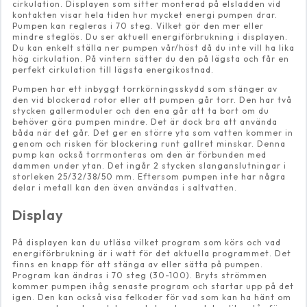
cirkulation. Displayen som sitter monterad på elsladden vid
kontakten visar hela tiden hur mycket energi pumpen drar.
Pumpen kan regleras i 70 steg. Vilket gör den mer eller
mindre steglös. Du ser aktuell energiförbrukning i displayen.
Du kan enkelt ställa ner pumpen vår/höst då du inte vill ha lika
hög cirkulation. På vintern sätter du den på lägsta och får en
perfekt cirkulation till lägsta energikostnad.
Pumpen har ett inbyggt torrkörningsskydd som stänger av
den vid blockerad rotor eller att pumpen går torr. Den har två
stycken gallermoduler och den ena går att ta bort om du
behöver göra pumpen mindre. Det är dock bra att använda
båda när det går. Det ger en större yta som vatten kommer in
genom och risken för blockering runt gallret minskar. Denna
pump kan också torrmonteras om den är förbunden med
dammen under ytan. Det ingår 2 stycken slanganslutningar i
storleken 25/32/38/50 mm. Eftersom pumpen inte har några
delar i metall kan den även användas i saltvatten.
Display
På displayen kan du utläsa vilket program som körs och vad
energiförbrukning är i watt för det aktuella programmet. Det
finns en knapp för att stänga av eller sätta på pumpen.
Program kan ändras i 70 steg (30-100). Bryts strömmen
kommer pumpen ihåg senaste program och startar upp på det
igen. Den kan också visa felkoder för vad som kan ha hänt om