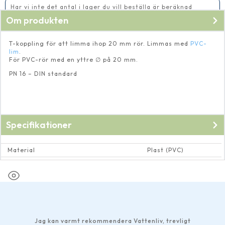
Har vi inte det antal i lager du vill beställa är beräknad
leveranstid 5-10 vardagar
Om produkten
T-koppling för att limma ihop 20 mm rör. Limmas med
PVC-
lim
.
För PVC-rör med en yttre ∅ på 20 mm.
PN 16 – DIN standard
Specifikationer
Material
Plast (PVC)
Dimension rör och rörkopplingar
Invändig ∅ 20 mm
Jag kan varmt rekommendera Vattenliv, trevligt