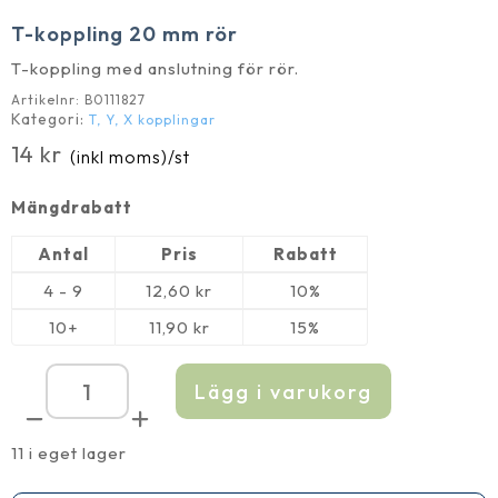
T-koppling 20 mm rör
T-koppling med anslutning för rör.
Artikelnr:
B0111827
Kategori:
T, Y, X kopplingar
14
kr
(inkl moms)
/st
Mängdrabatt
Antal
Pris
Rabatt
4 - 9
12,60
kr
10%
10+
11,90
kr
15%
Lägg i varukorg
T-
koppling
20
mm
11 i eget lager
rör
mängd