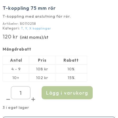
T-koppling 75 mm rör
T-koppling med anslutning för rör.
Artikelnr:
B0110258
Kategori:
T, Y, X kopplingar
120
kr
(inkl moms)
/st
Mängdrabatt
Antal
Pris
Rabatt
4 - 9
108
kr
10%
10+
102
kr
15%
Lägg i varukorg
T-
koppling
75
mm
3 i eget lager
rör
mängd