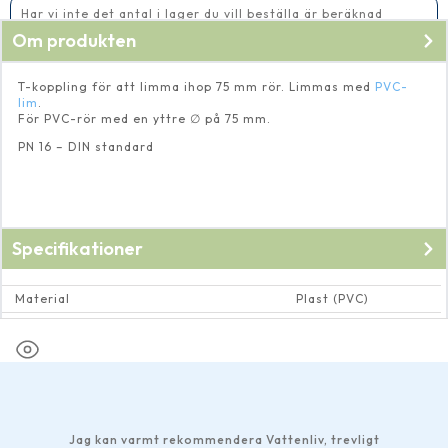
Har vi inte det antal i lager du vill beställa är beräknad
leveranstid 5-10 vardagar
Om produkten
T-koppling för att limma ihop 75 mm rör. Limmas med
PVC-
lim
.
För PVC-rör med en yttre ∅ på 75 mm.
PN 16 – DIN standard
Specifikationer
Material
Plast (PVC)
Dimension rör och rörkopplingar
Invändig ∅ 75 mm
Jag kan varmt rekommendera Vattenliv, trevligt