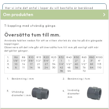
mängd
Har vi inte det antal i lager du vill beställa är beräknad
leveranstid 5-10 vardagar
Om produkten
T-koppling med utvändig gänga.
Översätta tum till mm.
Använda tabllen nedan för att se vilken storlek du ska ha på din gängade
kopplingar.
Observera att det inte går att översätta tum till mm på vanligt sätt när
det gäller gängor.
1.
R6
R8
R10
R15
R20
R25
R32
R40
R50
R65
R80
R100
2.
1/8"
1/4"
3/8"
1/2"
3/4"
1"
1
1
2"
2
3"
4"
3.
10
14
17
21
27
34
1/4"
1/2"
60
1/2"
89
113
4.
8
11
14
18
24
30
42
48
56
76
84
110
38
44
72
1.
Benämning i mm
2.
Benämning i tum
Invändig
3.
4.
Utvändig
diameter
diameter i mm
mm