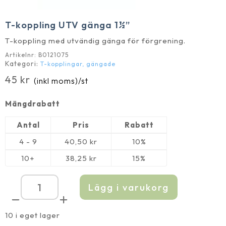
T-koppling UTV gänga 1½”
T-koppling med utvändig gänga för förgrening.
Artikelnr:
B0121075
Kategori:
T-kopplingar, gängade
45
kr
(inkl moms)
/st
Mängdrabatt
Antal
Pris
Rabatt
4 - 9
40,50
kr
10%
10+
38,25
kr
15%
Lägg i varukorg
T-
koppling
UTV
gänga
10 i eget lager
1½''