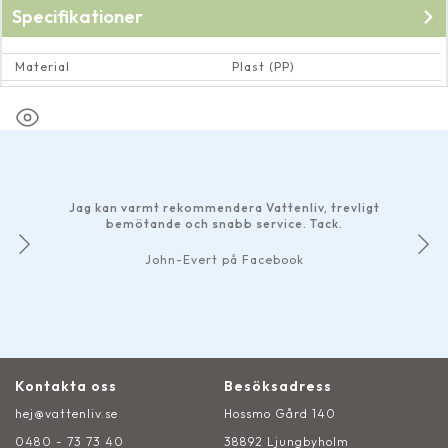
Specifikationer
Material
Plast (PP)
Dimension
Utvändig 1½''
Jag kan varmt rekommendera Vattenliv, trevligt
bemötande och snabb service. Tack.
John-Evert på Facebook
Kontakta oss
Besöksadress
hej@vattenliv.se
Hossmo Gård 140
0480 - 73 73 40
38892 Ljungbyholm