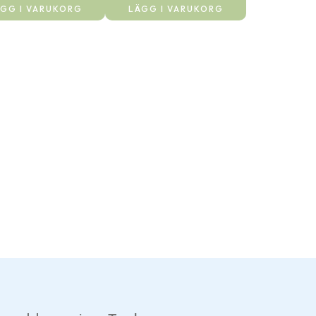
GG I VARUKORG
LÄGG I VARUKORG
Har gjort ett 