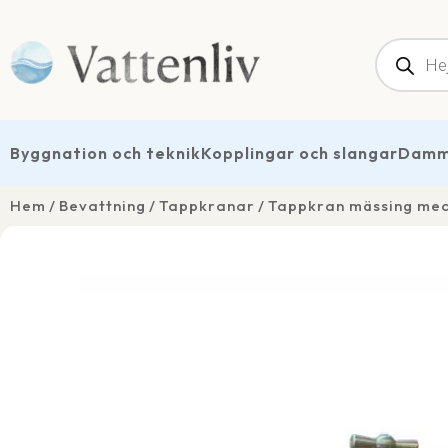
Produk
Byggnation och teknik
Kopplingar och slangar
Dammt
Hem
Bevattning
Tappkranar
Tappkran mässing med