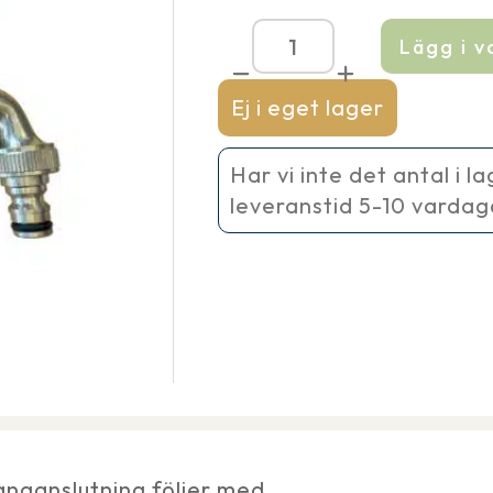
Lägg i 
Tappkran
mässing
med
Ej i eget lager
genomföring
för
tunnor
Har vi inte det antal i l
mängd
leveranstid 5-10 vardag
anganslutning följer med.