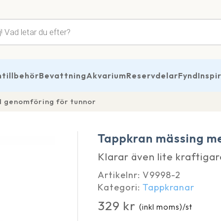
tsökning
illbehör
Bevattning
Akvarium
Reservdelar
Fynd
Inspi
 genomföring för tunnor
Tappkran mässing me
Klarar även lite kraftigar
Artikelnr:
V9998-2
Kategori:
Tappkranar
329
kr
(inkl moms)
/st