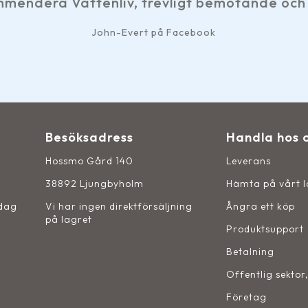
era Vattenliv, trevligt bemötande och snabb
John-Evert på Facebook
Besöksadress
Handla hos 
Hossmo Gård 140
Leverans
38892 Ljungbyholm
Hämta på vårt 
sdag
Vi har ingen direktförsäljning
Ångra ett köp
på lagret
Produktsupport
Betalning
Offentlig sektor
Företag