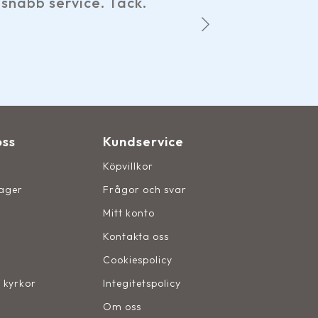
 service. Tack.
hemsidan, s
Det 
oss
Kundservice
Köpvillkor
lager
Frågor och svar
Mitt konto
Kontakta oss
Cookiespolicy
, kyrkor
Integitetspolicy
Om oss