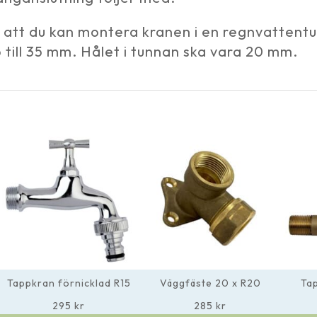
å att du kan montera kranen i en regnvattent
till 35 mm. Hålet i tunnan ska vara 20 mm.
Tappkran förnicklad R15
Väggfäste 20 x R20
Ta
295
kr
285
kr