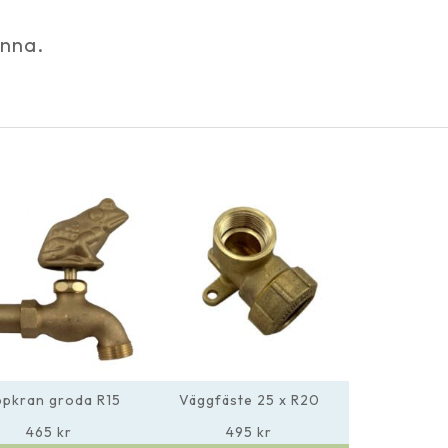
unna.
ppkran groda R15
Väggfäste 25 x R20
465
kr
495
kr