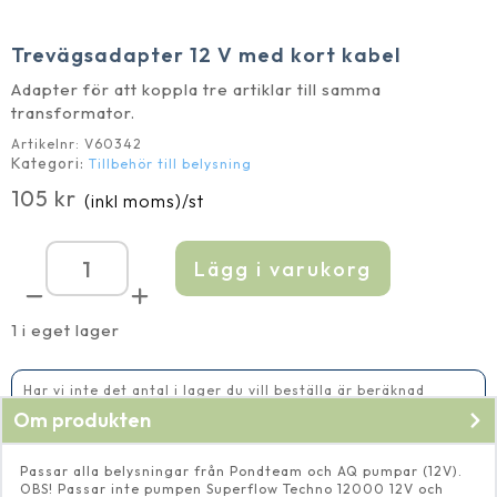
Trevägsadapter 12 V med kort kabel
Adapter för att koppla tre artiklar till samma
transformator.
Artikelnr:
V60342
Kategori:
Tillbehör till belysning
105
kr
(inkl moms)
/st
Lägg i varukorg
Trevägsadapter
12
V
med
1 i eget lager
kort
kabel
mängd
Har vi inte det antal i lager du vill beställa är beräknad
leveranstid 2-5 vardagar
Om produkten
Passar alla belysningar från Pondteam och AQ pumpar (12V).
OBS! Passar inte pumpen Superflow Techno 12000 12V och