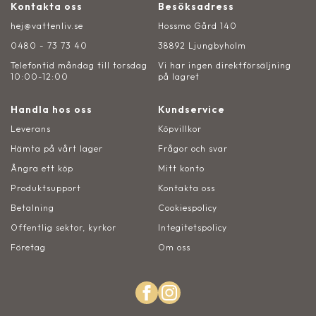
Kontakta oss
Besöksadress
hej@vattenliv.se
Hossmo Gård 140
0480 - 73 73 40
38892 Ljungbyholm
Telefontid måndag till torsdag
Vi har ingen direktförsäljning
10:00-12:00
på lagret
Handla hos oss
Kundservice
Leverans
Köpvillkor
Hämta på vårt lager
Frågor och svar
Ångra ett köp
Mitt konto
Produktsupport
Kontakta oss
Betalning
Cookiespolicy
Offentlig sektor, kyrkor
Integitetspolicy
Företag
Om oss