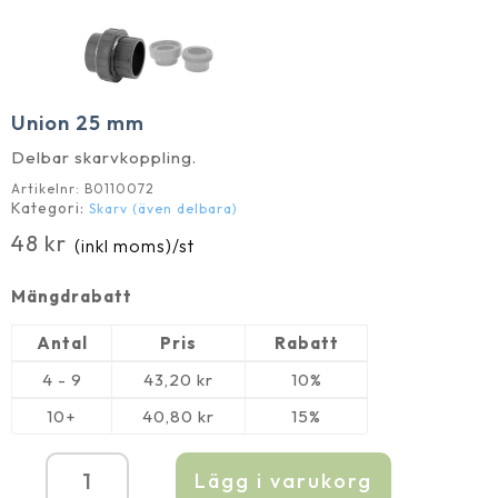
Union 25 mm
Delbar skarvkoppling.
Artikelnr:
B0110072
Kategori:
Skarv (även delbara)
48
kr
(inkl moms)
/st
Mängdrabatt
Antal
Pris
Rabatt
4 - 9
43,20
kr
10%
10+
40,80
kr
15%
Lägg i varukorg
Union