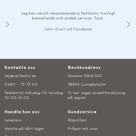
Jag kan varmt rekommendera Vattenliv, trevligt
bemötande och snabb service. Tack.
John-Evert på Facebook
Kontakta oss
Besöksadress
hej@vattenliv.se
Hossmo Gård 140
0480 - 73 73 40
38892 Ljungbyholm
Telefontid måndag till torsdag
Vi har ingen direktförsäljning
10:00-12:00
på lagret
Handla hos oss
Kundservice
Leverans
Köpvillkor
Hämta på vårt lager
Frågor och svar