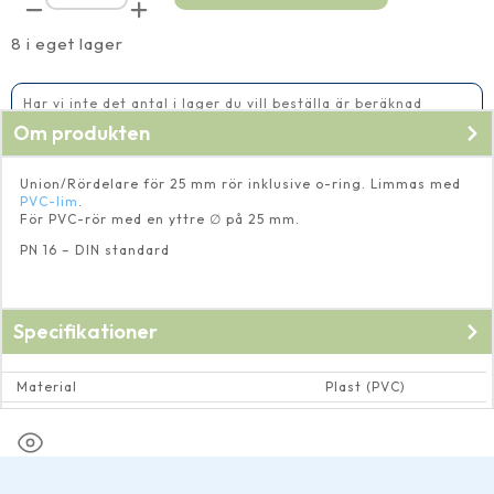
25
mm
mängd
8 i eget lager
Har vi inte det antal i lager du vill beställa är beräknad
leveranstid 5-10 vardagar
Om produkten
Union/Rördelare för 25 mm rör inklusive o-ring. Limmas med
PVC-lim
.
För PVC-rör med en yttre ∅ på 25 mm.
PN 16 – DIN standard
Specifikationer
Material
Plast (PVC)
Dimension rör och rörkopplingar
Invändig ∅ 25 mm