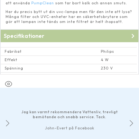
att använda
PumpClean
som tar bort kalk och annan smuts.
Har du precis bytt ut din uvc-lampa men får den inte att lysa?
Många filter och UVC-enheter har en säkerhetsbrytare som
gör att lampan inte tänds om inte filtret är helt ihopsatt.
Specifikationer
Fabrikat
Philips
Effekt
4 W
Spänning
230 V
Typ lampsockel
PL-S
Jag kan varmt rekommendera Vattenliv, trevligt
bemötande och snabb service. Tack.
John-Evert på Facebook