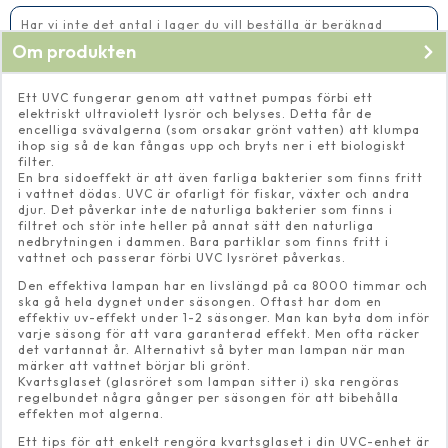
Har vi inte det antal i lager du vill beställa är beräknad
leveranstid 5-10 vardagar
Om produkten
Ett UVC fungerar genom att vattnet pumpas förbi ett
elektriskt ultraviolett lysrör och belyses. Detta får de
encelliga svävalgerna (som orsakar grönt vatten) att klumpa
ihop sig så de kan fångas upp och bryts ner i ett biologiskt
filter.
En bra sidoeffekt är att även farliga bakterier som finns fritt
i vattnet dödas. UVC är ofarligt för fiskar, växter och andra
djur. Det påverkar inte de naturliga bakterier som finns i
filtret och stör inte heller på annat sätt den naturliga
nedbrytningen i dammen. Bara partiklar som finns fritt i
vattnet och passerar förbi UVC lysröret påverkas.
Den effektiva lampan har en livslängd på ca 8000 timmar och
ska gå hela dygnet under säsongen. Oftast har dom en
effektiv uv-effekt under 1-2 säsonger. Man kan byta dom inför
varje säsong för att vara garanterad effekt. Men ofta räcker
det vartannat år. Alternativt så byter man lampan när man
märker att vattnet börjar bli grönt.
Kvartsglaset (glasröret som lampan sitter i) ska rengöras
regelbundet några gånger per säsongen för att bibehålla
effekten mot algerna.
Ett tips för att enkelt rengöra kvartsglaset i din UVC-enhet är