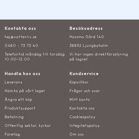
Kontakta oss
Besöksadress
hej@vattenliv.se
Hossmo Gård 140
0480 - 73 73 40
38892 Ljungbyholm
Telefontid måndag till torsdag
Vi har ingen direktförsäljning
10:00-12:00
på lagret
Handla hos oss
Kundservice
Leverans
Köpvillkor
Hämta på vårt lager
Frågor och svar
Ångra ett köp
Mitt konto
Produktsupport
Kontakta oss
Betalning
Cookiespolicy
Offentlig sektor, kyrkor
Integitetspolicy
Företag
Om oss