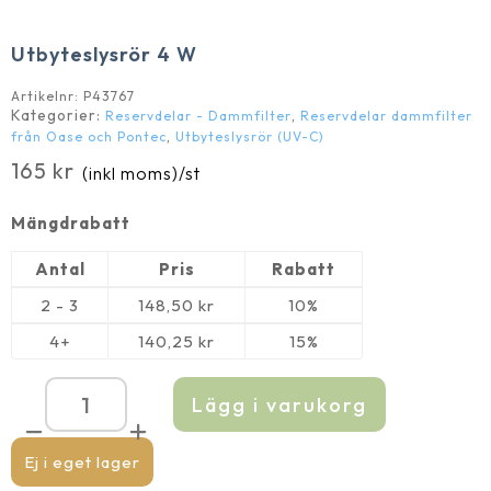
Utbyteslysrör 4 W
Artikelnr:
P43767
Kategorier:
,
Reservdelar - Dammfilter
Reservdelar dammfilter
,
från Oase och Pontec
Utbyteslysrör (UV-C)
165
kr
(inkl moms)
/st
Mängdrabatt
Antal
Pris
Rabatt
2 - 3
148,50
kr
10%
4+
140,25
kr
15%
Lägg i varukorg
Utbyteslysrör
4
W
mängd
Ej i eget lager