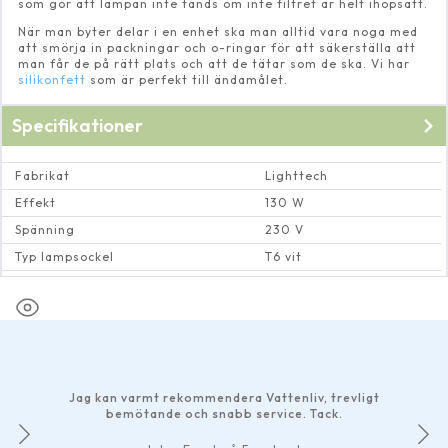
som gör att lampan inte tänds om inte filtret är helt ihopsatt.
När man byter delar i en enhet ska man alltid vara noga med
att smörja in packningar och o-ringar för att säkerställa att
man får de på rätt plats och att de tätar som de ska. Vi har
silikonfett
som är perfekt till ändamålet.
Specifikationer
Fabrikat
Lighttech
Effekt
130 W
Spänning
230 V
Typ lampsockel
T6 vit
Passar till
Professional
Jag kan varmt rekommendera Vattenliv, trevligt
bemötande och snabb service. Tack.