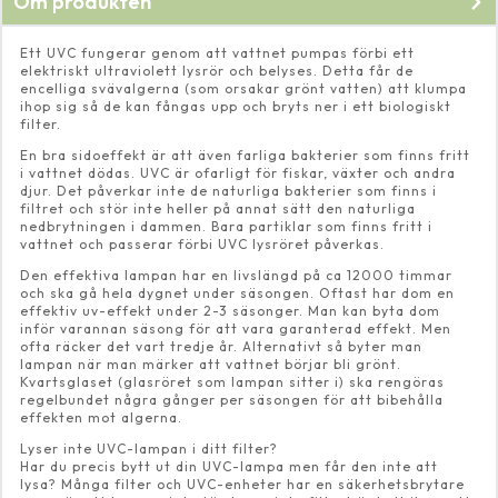
Om produkten
Ett UVC fungerar genom att vattnet pumpas förbi ett
elektriskt ultraviolett lysrör och belyses. Detta får de
encelliga svävalgerna (som orsakar grönt vatten) att klumpa
ihop sig så de kan fångas upp och bryts ner i ett biologiskt
filter.
En bra sidoeffekt är att även farliga bakterier som finns fritt
i vattnet dödas. UVC är ofarligt för fiskar, växter och andra
djur. Det påverkar inte de naturliga bakterier som finns i
filtret och stör inte heller på annat sätt den naturliga
nedbrytningen i dammen. Bara partiklar som finns fritt i
vattnet och passerar förbi UVC lysröret påverkas.
Den effektiva lampan har en livslängd på ca 12000 timmar
och ska gå hela dygnet under säsongen. Oftast har dom en
effektiv uv-effekt under 2-3 säsonger. Man kan byta dom
inför varannan säsong för att vara garanterad effekt. Men
ofta räcker det vart tredje år. Alternativt så byter man
lampan när man märker att vattnet börjar bli grönt.
Kvartsglaset (glasröret som lampan sitter i) ska rengöras
regelbundet några gånger per säsongen för att bibehålla
effekten mot algerna.
Lyser inte UVC-lampan i ditt filter?
Har du precis bytt ut din UVC-lampa men får den inte att
lysa? Många filter och UVC-enheter har en säkerhetsbrytare