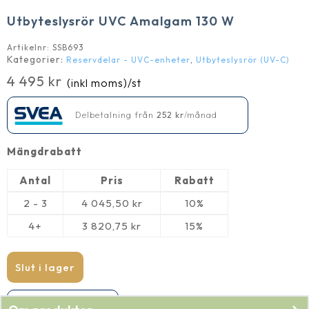
Utbyteslysrör UVC Amalgam 130 W
Artikelnr:
SSB693
Kategorier:
,
Reservdelar - UVC-enheter
Utbyteslysrör (UV-C)
4 495
kr
(inkl moms)
/st
Delbetalning från
252
kr
/månad
Mängdrabatt
Antal
Pris
Rabatt
2 - 3
4 045,50
kr
10%
4+
3 820,75
kr
15%
Slut i lager
Produkten har utgått