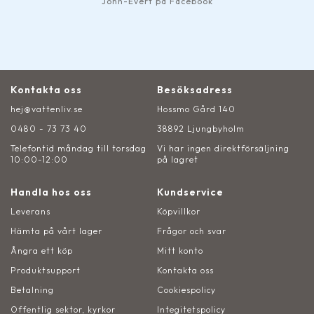
John-Evert på Facebook
Kontakta oss
Besöksadress
hej@vattenliv.se
Hossmo Gård 140
0480 - 73 73 40
38892 Ljungbyholm
Telefontid måndag till torsdag
Vi har ingen direktförsäljning
10:00-12:00
på lagret
Handla hos oss
Kundservice
Leverans
Köpvillkor
Hämta på vårt lager
Frågor och svar
Ångra ett köp
Mitt konto
Produktsupport
Kontakta oss
Betalning
Cookiespolicy
Offentlig sektor, kyrkor
Integitetspolicy