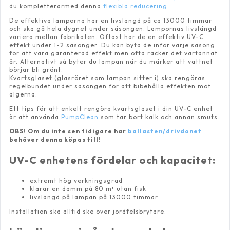
du kompletterarmed denna
flexibla reducering
.
De effektiva lamporna har en livslängd på ca 13000 timmar
och ska gå hela dygnet under säsongen. Lampornas livslängd
variera mellan fabrikaten. Oftast har de en effektiv UV-C
effekt under 1-2 säsonger. Du kan byta de inför varje säsong
för att vara garanterad effekt men ofta räcker det vartannat
år. Alternativt så byter du lampan när du märker att vattnet
börjar bli grönt.
Kvartsglaset (glasröret som lampan sitter i) ska rengöras
regelbundet under säsongen för att bibehålla effekten mot
algerna.
Ett tips för att enkelt rengöra kvartsglaset i din UV-C enhet
är att använda
PumpClean
som tar bort kalk och annan smuts.
OBS! Om du inte sen tidigare har
ballasten/drivdonet
behöver denna köpas till!
UV-C enhetens fördelar och kapacitet:
extremt hög verkningsgrad
klarar en damm på 80 m³ utan fisk
livslängd på lampan på 13000 timmar
Installation ska alltid ske över jordfelsbrytare.