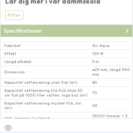
Lär dig mer i vår dammskola
Filter
Specifikationer
Fabrikat
Air-Aqua
Effekt
105 W
Längd elkabel
5 m
ø25 mm, längd 940
Dimension
mm
Kapacitet vattenrening utan fisk (m³)
80
Kapacitet vattenrening lite fisk (max 50
70
cm fisk på 1000 liter vatten, inga koi) (m³)
Kapacitet vattenrening mycket fisk, koi
60
(m³)
13000 timmar = 3
UVC-lampans livslängd
sommar säsonger