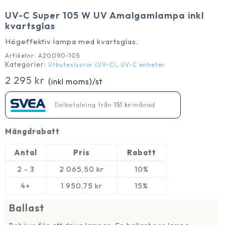
UV-C Super 105 W UV Amalgamlampa inkl
kvartsglas
Högeffektiv lampa med kvartsglas.
Artikelnr:
A20090-105
Kategorier:
,
Utbyteslysrör (UV-C)
UV-C enheter
2 295
kr
(inkl moms)
/st
Delbetalning från
151
kr
/månad
Mängdrabatt
Antal
Pris
Rabatt
2 - 3
2 065,50
kr
10%
4+
1 950,75
kr
15%
Ballast