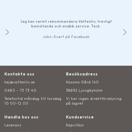
Jag kan varmt rekommendera Vattenliv, trevligt
bemötande och snabb service. Tack.
John-Evert på Facebook
Kontakta oss
Besöksadress
hej@vattenliv.se
Hossmo Gård 140
0480 - 73 73 40
38892 Ljungbyholm
Telefontid måndag till torsdag
Vi har ingen direktförsäljning
10:00-12:00
på lagret
Handla hos oss
Kundservice
Leverans
Köpvillkor