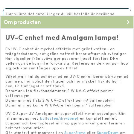
W
UV
Amalgamlampa
inkl
Har vi inte det antal i lager du vill beställa är beräknad
kvartsglas
leveranstid 14-20 vardagar
Om produkten
mängd
UV-C enhet med Amalgam lampa!
En UV-C enhet är mycket effektiv mot grönt vatten i en
trädgårdsdamm, det gröna vattnet beror oftast på svävalger.
När algceller från svävalger passerar ljuset förstörs DNA i
cellen och de kan inte föröka sig. Resterna av de klumpar ihop
sig och kan sen fångas upp av filtret.
Vilket watt tal du behöver på en UV-C enhet beror på volym på
dammen, hur soligt den ligger och hur mycket fisk du har i
den. En tumregel är att tänka:
Dammar utan fisk/baddammar: 1 W UV-C effekt per m³
vattenvolym
Dammar med fisk: 2 W UV-C effekt per m³ vattenvolym
Dammar med koi: 4 W UV-C effekt per m³ vattenvolym
UV-C Super UV Amalgam är supereffektiv mot svävalger. Blir
tillsammans med
ballasten/drivdonet
en komplett enhet.
Lampan och kvartsglaset är ihop gjutna vilket garanterar en
helt tät installation.
Går utmärkt att montera i en
SuperSieve
eller
SuperDrum
om