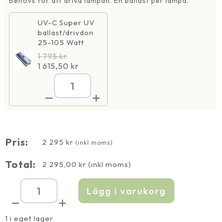
Behövs för att driva lampan. En ballast per lampa.
UV-C Super UV
ballast/drivdon
25-105 Watt
1 795
kr
1 615,50
kr
UV-
C
Super
105
W
UV
Amalgamlampa
Pris:
inkl
2 295
kr
(inkl moms)
kvartsglas
mängd
Total:
2 295,00
kr
(inkl moms)
Lägg i varukorg
UV-
C
Super
105
1 i eget lager