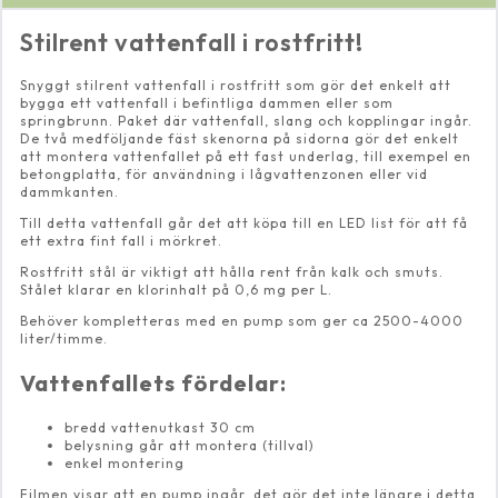
Stilrent vattenfall i rostfritt!
Snyggt stilrent vattenfall i rostfritt som gör det enkelt att
bygga ett vattenfall i befintliga dammen eller som
springbrunn. Paket där vattenfall, slang och kopplingar ingår.
De två medföljande fäst skenorna på sidorna gör det enkelt
att montera vattenfallet på ett fast underlag, till exempel en
betongplatta, för användning i lågvattenzonen eller vid
dammkanten.
Till detta vattenfall går det att köpa till en LED list för att få
ett extra fint fall i mörkret.
Rostfritt stål är viktigt att hålla rent från kalk och smuts.
Stålet klarar en klorinhalt på 0,6 mg per L.
Behöver kompletteras med en pump som ger ca 2500-4000
liter/timme.
Vattenfallets fördelar:
bredd vattenutkast 30 cm
belysning går att montera (tillval)
enkel montering
Filmen visar att en pump ingår, det gör det inte längre i detta