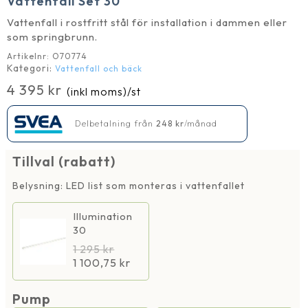
Vattenfall Set 30
Vattenfall i rostfritt stål för installation i dammen eller
som springbrunn.
Artikelnr:
O70774
Kategori:
Vattenfall och bäck
4 395
kr
(inkl moms)
/st
Delbetalning från
248
kr
/månad
Tillval (rabatt)
Belysning: LED list som monteras i vattenfallet
Illumination
30
1 295
kr
1 100,75
kr
Pump