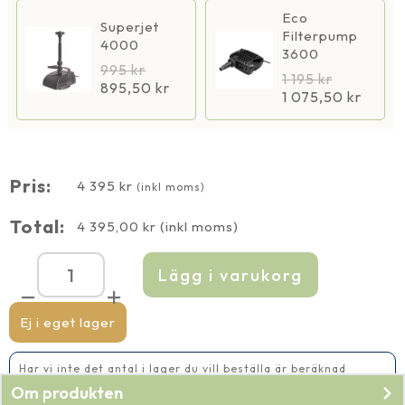
Eco
Superjet
Filterpump
4000
3600
995
kr
1 195
kr
895,50
kr
1 075,50
kr
Pris:
4 395
kr
(inkl moms)
Total:
4 395,00
kr
(inkl moms)
Lägg i varukorg
Vattenfall
Set
30
mängd
Ej i eget lager
Har vi inte det antal i lager du vill beställa är beräknad
leveranstid 5-10 vardagar
Om produkten