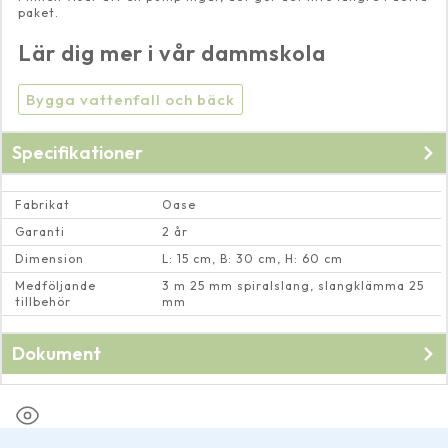
paket.
Lär dig mer i vår dammskola
Bygga vattenfall och bäck
Specifikationer
Fabrikat
Oase
Garanti
2 år
Dimension
L: 15 cm, B: 30 cm, H: 60 cm
Medföljande
3 m 25 mm spiralslang, slangklämma 25
tillbehör
mm
Dokument
Bruksanvisning vattenfall
Vattenfalls kit 30 och 60