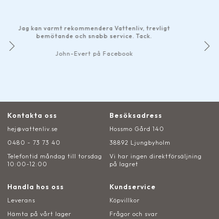
Har gjort 
bra som h
n varmt rekommendera Vattenliv, trevligt
smidiga bet
bemötande och snabb service. Tack.
Det märks a
John-Evert på Facebook
Kontakta oss
Besöksadress
hej@vattenliv.se
Hossmo Gård 140
0480 - 73 73 40
38892 Ljungbyholm
Telefontid måndag till torsdag
Vi har ingen direktförsäljning
10:00-12:00
på lagret
Handla hos oss
Kundservice
Leverans
Köpvillkor
Hämta på vårt lager
Frågor och svar