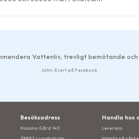
mendera Vattenliv, trevligt bemötande och 
John-Evert på Facebook
Besöksadress
Handla hos 
Hossmo Gård 140
Leverans
38892 Ljungbyholm
Hämta på vårt 