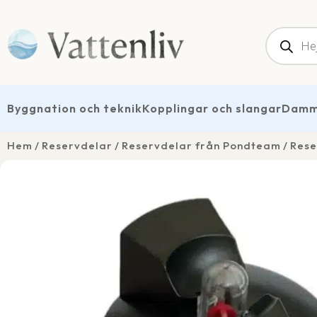
Produk
Byggnation och teknik
Kopplingar och slangar
Dammt
Hem
Reservdelar
Reservdelar från Pondteam
Rese