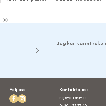
Jag kan varmt rekom
m.
Följ oss:
Kontakta oss
hej@vattenliv.se
0480 - 73 73 40