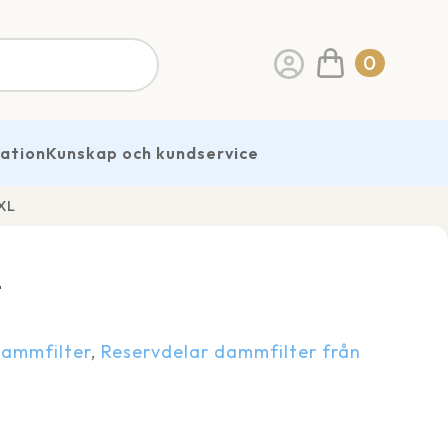
0
ration
Kunskap och kundservice
 XL
L
Dammfilter
,
Reservdelar dammfilter från