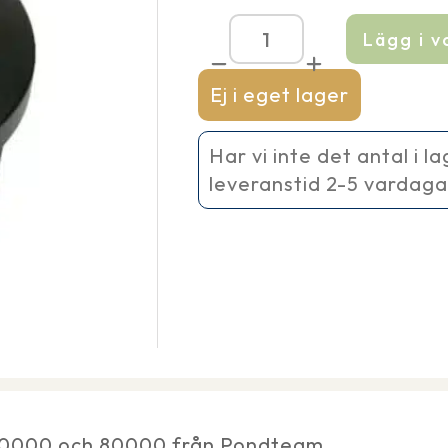
Lägg i 
Ventil
till
Bioclear
Ej i eget lager
XL
mängd
Har vi inte det antal i l
leveranstid 2-5 vardaga
, 40000 och 80000 från Pondteam.