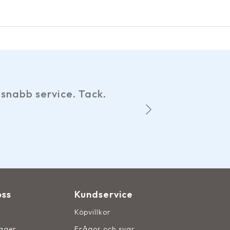
Har gjort
snabb service. Tack.
hemsid
oss
Kundservice
Köpvillkor
lager
Frågor och svar