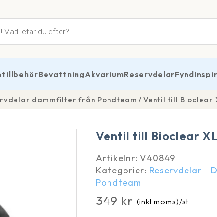
tsökning
illbehör
Bevattning
Akvarium
Reservdelar
Fynd
Inspi
rvdelar dammfilter från Pondteam
Ventil till Bioclear
Ventil till Bioclear X
Artikelnr:
V40849
Kategorier:
Reservdelar - 
Pondteam
349
kr
(inkl moms)
/st