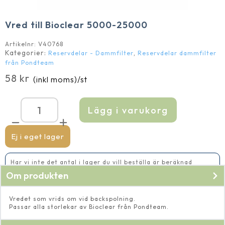
Vred till Bioclear 5000-25000
Artikelnr:
V40768
Kategorier:
,
Reservdelar - Dammfilter
Reservdelar dammfilter
från Pondteam
58
kr
(inkl moms)
/st
Lägg i varukorg
Vred
till
Bioclear
5000-
Ej i eget lager
25000
mängd
Har vi inte det antal i lager du vill beställa är beräknad
leveranstid 2-5 vardagar
Om produkten
Vredet som vrids om vid backspolning.
Passar alla storlekar av Bioclear från Pondteam.