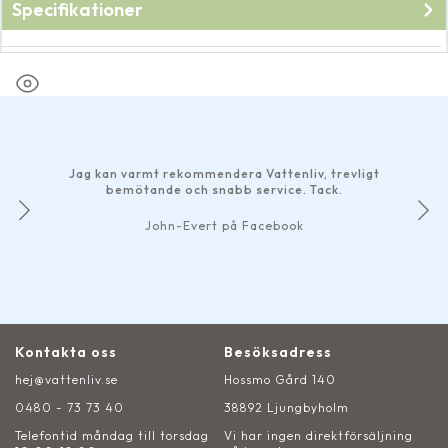
Specifikationer
Fabrikat
Pondteam
Jag kan varmt rekommendera Vattenliv, trevligt
bemötande och snabb service. Tack.
John-Evert på Facebook
Kontakta oss
Besöksadress
hej@vattenliv.se
Hossmo Gård 140
0480 - 73 73 40
38892 Ljungbyholm
Telefontid måndag till torsdag
Vi har ingen direktförsäljning