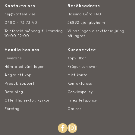
Kontakta oss
Besöksadress
hej@vattenliv.se
Hossmo Gård 140
0480 - 73 73 40
38892 Ljungbyholm
Telefontid måndag till torsdag
Vi har ingen direktförsäljning
10:00-12:00
på lagret
Handla hos oss
Kundservice
Leverans
Köpvillkor
Hämta på vårt lager
Frågor och svar
Ångra ett köp
Mitt konto
Produktsupport
Kontakta oss
Betalning
Cookiespolicy
Offentlig sektor, kyrkor
Integitetspolicy
Företag
Om oss