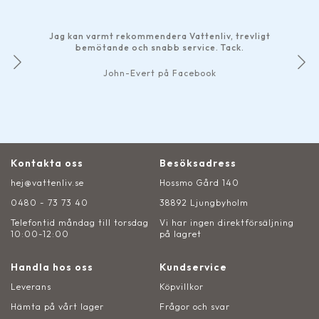
Jag kan varmt rekommendera Vattenliv, trevligt
bemötande och snabb service. Tack.
John-Evert på Facebook
Kontakta oss
Besöksadress
hej@vattenliv.se
Hossmo Gård 140
0480 - 73 73 40
38892 Ljungbyholm
Telefontid måndag till torsdag
Vi har ingen direktförsäljning
10:00-12:00
på lagret
Handla hos oss
Kundservice
Leverans
Köpvillkor
Hämta på vårt lager
Frågor och svar