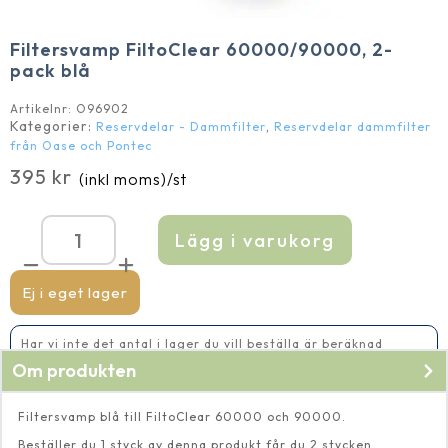
Filtersvamp FiltoClear 60000/90000, 2-
pack blå
Artikelnr:
O96902
Kategorier:
,
Reservdelar - Dammfilter
Reservdelar dammfilter
från Oase och Pontec
395
kr
(inkl moms)
/st
Lägg i varukorg
Filtersvamp
FiltoClear
60000/90000,
2-
Ej i eget lager
pack
blå
mängd
Har vi inte det antal i lager du vill beställa är beräknad
leveranstid 5-10 vardagar
Om produkten
Filtersvamp blå till FiltoClear 60000 och 90000.
Beställer du 1 styck av denna produkt får du 2 stycken