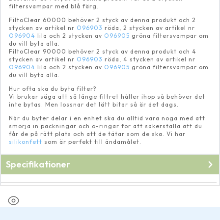
filtersvampar med blå färg.
FiltoClear 60000 behöver 2 styck av denna produkt och 2
stycken av artikel nr
O96903
röda, 2 stycken av artikel nr
O96904
lila och 2 stycken av
O96905
gröna filtersvampar om
du vill byta alla.
FiltoClear 90000 behöver 2 styck av denna produkt och 4
stycken av artikel nr
O96903
röda, 4 stycken av artikel nr
O96904
lila och 2 stycken av
O96905
gröna filtersvampar om
du vill byta alla.
Hur ofta ska du byta filter?
Vi brukar säga att så länge filtret håller ihop så behöver det
inte bytas. Men lossnar det lätt bitar så är det dags.
När du byter delar i en enhet ska du alltid vara noga med att
smörja in packningar och o-ringar för att säkerställa att du
får de på rätt plats och att de tätar som de ska. Vi har
silikonfett
som är perfekt till ändamålet.
Specifikationer
Fabrikat
Oase