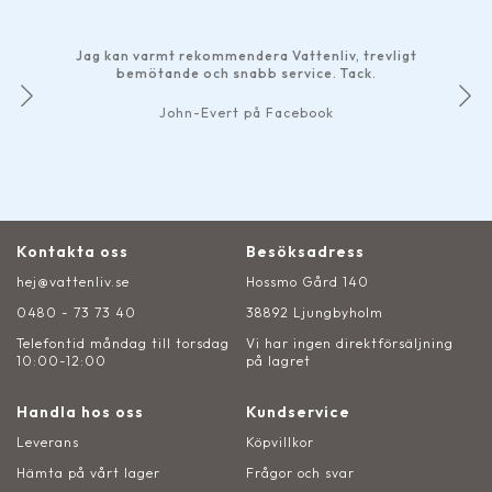
Jag kan varmt rekommendera Vattenliv, trevligt
bemötande och snabb service. Tack.
John-Evert på Facebook
Kontakta oss
Besöksadress
hej@vattenliv.se
Hossmo Gård 140
0480 - 73 73 40
38892 Ljungbyholm
Telefontid måndag till torsdag
Vi har ingen direktförsäljning
10:00-12:00
på lagret
Handla hos oss
Kundservice
Leverans
Köpvillkor
Hämta på vårt lager
Frågor och svar