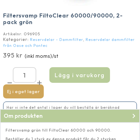
Filtersvamp FiltoClear 60000/90000, 2-
pack grön
Artikelnr:
O96905
Kategorier:
,
Reservdelar - Dammfilter
Reservdelar dammfilter
från Oase och Pontec
395
kr
(inkl moms)
/st
Lägg i varukorg
Filtersvamp
FiltoClear
60000/90000,
2-
Ej i eget lager
pack
grön
mängd
Har vi inte det antal i lager du vill beställa är beräknad
leveranstid 5-10 vardagar
Om produkten
Filtersvamp grön till FiltoClear 60000 och 90000.
Beställer du 1 styck av denna produkt får du 2 stycken