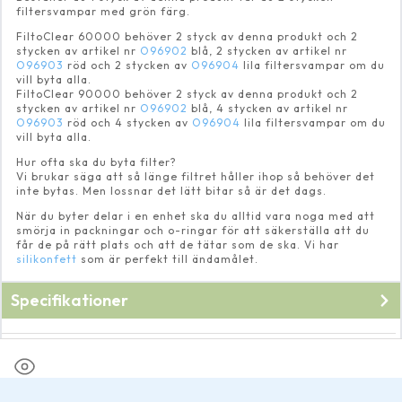
filtersvampar med grön färg.
FiltoClear 60000 behöver 2 styck av denna produkt och 2
stycken av artikel nr
O96902
blå, 2 stycken av artikel nr
O96903
röd och 2 stycken av
O96904
lila filtersvampar om du
vill byta alla.
FiltoClear 90000 behöver 2 styck av denna produkt och 2
stycken av artikel nr
O96902
blå, 4 stycken av artikel nr
O96903
röd och 4 stycken av
O96904
lila filtersvampar om du
vill byta alla.
Hur ofta ska du byta filter?
Vi brukar säga att så länge filtret håller ihop så behöver det
inte bytas. Men lossnar det lätt bitar så är det dags.
När du byter delar i en enhet ska du alltid vara noga med att
smörja in packningar och o-ringar för att säkerställa att du
får de på rätt plats och att de tätar som de ska. Vi har
silikonfett
som är perfekt till ändamålet.
Specifikationer
Fabrikat
Oase