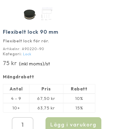
Flexibelt lock 90 mm
Flexibelt lock för rör.
Artikelnr:
A90220-90
Kategori:
Lock
75
kr
(inkl moms)
/st
Mängdrabatt
Antal
Pris
Rabatt
4 - 9
67,50
kr
10%
10+
63,75
kr
15%
Lägg i varukorg
Flexibelt