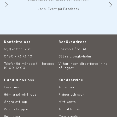
John-Evert på Facebook
Kontakta oss
Besöksadress
hej@vattenliv.se
Hossmo Gård 140
0480 - 73 73 40
38892 Ljungbyholm
Telefontid måndag till torsdag
Vi har ingen direktförsäljning
10:00-12:00
på lagret
Handla hos oss
Kundservice
Leverans
Köpvillkor
Hämta på vårt lager
Frågor och svar
Ångra ett köp
Mitt konto
Produktsupport
Kontakta oss
Betalning
Cookiespolicy