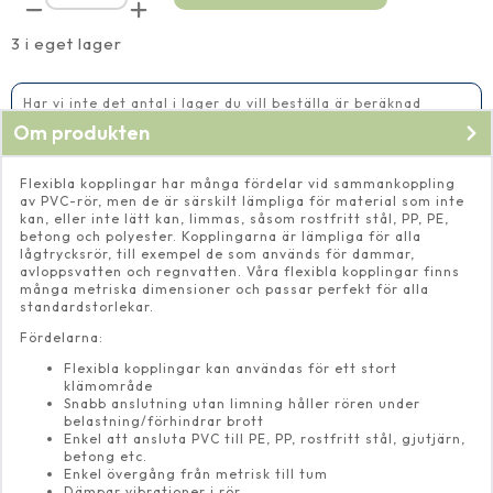
lock
90
mm
3 i eget lager
mängd
Har vi inte det antal i lager du vill beställa är beräknad
leveranstid 14-20 vardagar
Om produkten
Flexibla kopplingar har många fördelar vid sammankoppling
av PVC-rör, men de är särskilt lämpliga för material som inte
kan, eller inte lätt kan, limmas, såsom rostfritt stål, PP, PE,
betong och polyester. Kopplingarna är lämpliga för alla
lågtrycksrör, till exempel de som används för dammar,
avloppsvatten och regnvatten. Våra flexibla kopplingar finns
många metriska dimensioner och passar perfekt för alla
standardstorlekar.
Fördelarna:
Flexibla kopplingar kan användas för ett stort
klämområde
Snabb anslutning utan limning håller rören under
belastning/förhindrar brott
Enkel att ansluta PVC till PE, PP, rostfritt stål, gjutjärn,
betong etc.
Enkel övergång från metrisk till tum
Dämpar vibrationer i rör