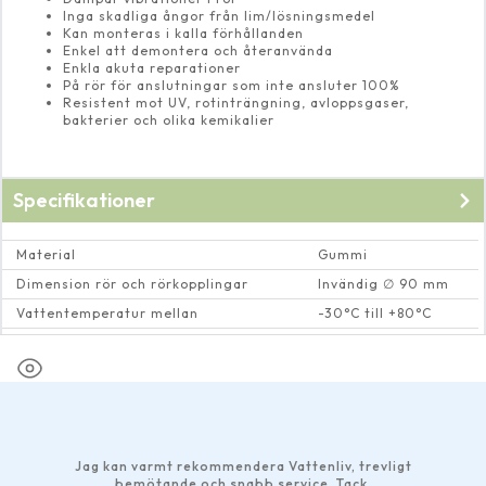
Inga skadliga ångor från lim/lösningsmedel
Kan monteras i kalla förhållanden
Enkel att demontera och återanvända
Enkla akuta reparationer
På rör för anslutningar som inte ansluter 100%
Resistent mot UV, rotinträngning, avloppsgaser,
bakterier och olika kemikalier
Specifikationer
Material
Gummi
Dimension rör och rörkopplingar
Invändig ∅ 90 mm
Vattentemperatur mellan
-30°C till +80°C
Spännvidd (mm)
80-92
Jag kan varmt rekommendera Vattenliv, trevligt
bemötande och snabb service. Tack.