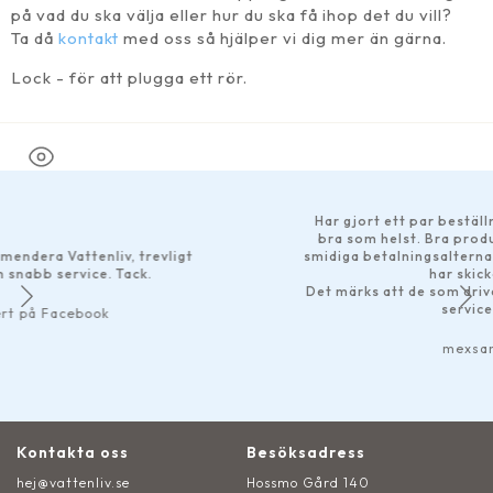
på vad du ska välja eller hur du ska få ihop det du vill?
Ta då
kontakt
med oss så hjälper vi dig mer än gärna.
Lock - för att plugga ett rör.
Har gjort ett par beställningar och det ha
bra som helst. Bra produktbeskrivningar
, trevligt
smidiga betalningsalternativ tillgängliga 
ack.
har skickats omgående.
Det märks att de som driver företaget är 
service rakt igenom!
mexsan11 på Google
Kontakta oss
Besöksadress
hej@vattenliv.se
Hossmo Gård 140