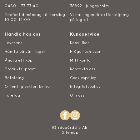
0480 - 73 73 40
38892 Ljungbyholm
Telefontid måndag till torsdag
Vi har ingen direktförsäljning
10:00-12:00
på lagret
Handla hos oss
Kundservice
Leverans
Köpvillkor
Hämta på vårt lager
Frågor och svar
Ångra ett köp
Mitt konto
Produktsupport
Kontakta oss
Betalning
Cookiespolicy
Offentlig sektor, kyrkor
Integitetspolicy
Företag
Om oss
Trädgårdsliv AB
Sitemap