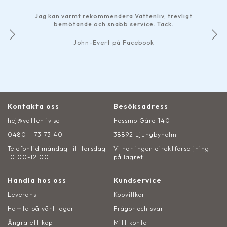
Jag kan varmt rekommendera Vattenliv, trevligt
bemötande och snabb service. Tack.
John-Evert på Facebook
Kontakta oss
Besöksadress
hej@vattenliv.se
Hossmo Gård 140
0480 - 73 73 40
38892 Ljungbyholm
Telefontid måndag till torsdag
Vi har ingen direktförsäljning
10:00-12:00
på lagret
Handla hos oss
Kundservice
Leverans
Köpvillkor
Hämta på vårt lager
Frågor och svar
Ångra ett köp
Mitt konto