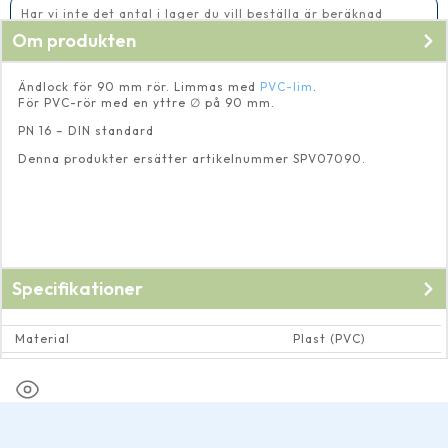
mängd
Har vi inte det antal i lager du vill beställa är beräknad
leveranstid 5-10 vardagar
Om produkten
Ändlock för 90 mm rör. Limmas med
PVC-lim
.
För PVC-rör med en yttre ∅ på 90 mm.
PN 16 – DIN standard
Denna produkter ersätter artikelnummer SPV07090.
Specifikationer
Material
Plast (PVC)
Dimension rör och rörkopplingar
Invändig ∅ 90 mm