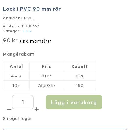
Lock i PVC 90 mm rör
Ändlock i PVC.
Artikelnr:
B0110593
Kategori:
Lock
90
kr
(inkl moms)
/st
Mängdrabatt
Antal
Pris
Rabatt
4 - 9
81
kr
10%
10+
76,50
kr
15%
Lägg i varukorg
Lock
i
PVC
90
2 i eget lager
mm
rör