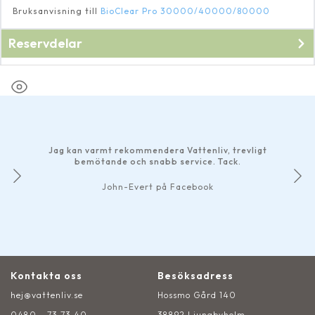
Bruksanvisning till
BioClear Pro 30000/40000/80000
Reservdelar
Till
Bioclear Pro 40000/ 80000
Jag kan varmt rekommendera Vattenliv, trevligt
bemötande och snabb service. Tack.
John-Evert på Facebook
Kontakta oss
Besöksadress
hej@vattenliv.se
Hossmo Gård 140
0480 - 73 73 40
38892 Ljungbyholm