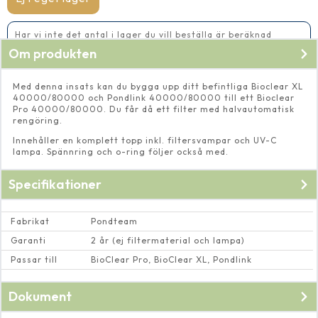
mängd
Har vi inte det antal i lager du vill beställa är beräknad
leveranstid 2-5 vardagar
Om produkten
Med denna insats kan du bygga upp ditt befintliga Bioclear XL
40000/80000 och Pondlink 40000/80000 till ett Bioclear
Pro 40000/80000. Du får då ett filter med halvautomatisk
rengöring.
Innehåller en komplett topp inkl. filtersvampar och UV-C
lampa. Spännring och o-ring följer också med.
Specifikationer
Fabrikat
Pondteam
Garanti
2 år (ej filtermaterial och lampa)
Passar till
BioClear Pro, BioClear XL, Pondlink
Dokument