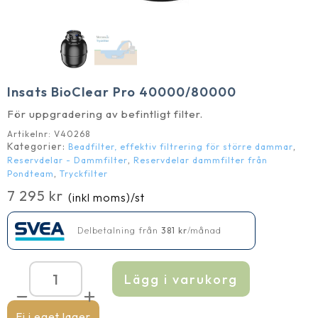
Insats BioClear Pro 40000/80000
För uppgradering av befintligt filter.
Artikelnr:
V40268
Kategorier:
,
Beadfilter, effektiv filtrering för större dammar
,
Reservdelar - Dammfilter
Reservdelar dammfilter från
,
Pondteam
Tryckfilter
7 295
kr
(inkl moms)
/st
Delbetalning från
381
kr
/månad
Lägg i varukorg
Insats
BioClear
Pro
40000/80000
Ej i eget lager