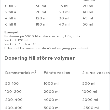
0 till 2
60 ml
15 ml
20 ml
2 till 4
90 ml
20 ml
40 ml
4 till 6
120 ml
30 ml
45 ml
6 till 8
180 ml
40 ml
50 ml
Exempel:
En damm på 5000 liter doseras enligt följande
Vecka 1: 120 ml
Vecka 2, 3 och 4: 30 ml.
Efter det kör använder du 45 ml en gång per månad.
Dosering till större volymer
3
Dammstorlek m
Första veckan
2:a-4:e veckan
50-100
1000 ml
500 ml
100-200
2000 ml
1000 ml
200-400
4000 ml
2000 ml
400-600
5000 ml
2500 ml