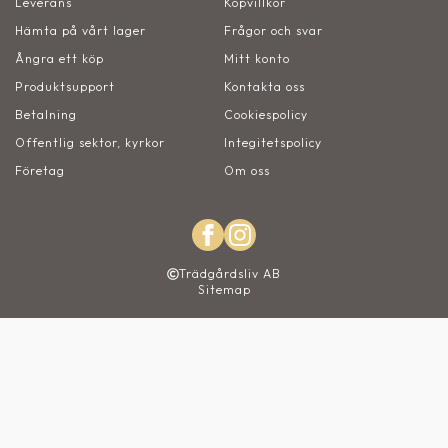
Leverans
Köpvillkor
Hämta på vårt lager
Frågor och svar
Ångra ett köp
Mitt konto
Produktsupport
Kontakta oss
Betalning
Cookiespolicy
Offentlig sektor, kyrkor
Integitetspolicy
Företag
Om oss
Trädgårdsliv AB
Sitemap