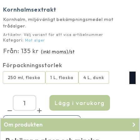
Kornhalmsextrakt
Kornhalm, miljövänligt bekämpningsmedel mot
trådalger.
Artikelnr:
Välj variant för att visa artikelnummer
Kategori:
Mot alger
Från:
135
kr
(inkl moms)
/st
Förpackningsstorlek
250 ml, flaska
1 L, flaska
4 L, dunk
Lägg i varukorg
Kornhalmsextrakt
mängd
Finns endast i ett begränsat antal
Om produkten