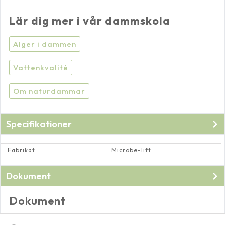
Lär dig mer i vår dammskola
Alger i dammen
Vattenkvalité
Om naturdammar
Specifikationer
Fabrikat
Microbe-lift
Dokument
Dokument
Säkerhetsdatablad för
kornhalmsextrakt
.