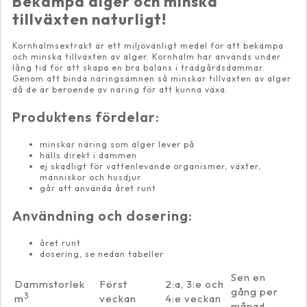
Bekämpa alger och minska
tillväxten naturligt!
Kornhalmsextrakt är ett miljövänligt medel för att bekämpa
och minska tillväxten av alger. Kornhalm har används under
lång tid för att skapa en bra balans i trädgårdsdammar.
Genom att binda näringsämnen så minskar tillväxten av alger
då de är beroende av näring för att kunna växa.
Produktens fördelar:
minskar näring som alger lever på
hälls direkt i dammen
ej skadligt för vattenlevande organismer, växter,
människor och husdjur
går att använda året runt
Användning och dosering:
året runt
dosering, se nedan tabeller
Sen en
Dammstorlek
Först
2:a, 3:e och
gång per
3
m
veckan
4:e veckan
månad