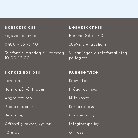
Kontakta oss
Besöksadress
hej@vattenliv.se
Hossmo Gård 140
0480 - 73 73 40
38892 Ljungbyholm
Telefontid måndag till torsdag
Vi har ingen direktförsäljning
10:00-12:00
på lagret
Handla hos oss
Kundservice
Leverans
Köpvillkor
Hämta på vårt lager
Frågor och svar
Ångra ett köp
Mitt konto
Produktsupport
Kontakta oss
Betalning
Cookiespolicy
Offentlig sektor, kyrkor
Integitetspolicy
Företag
Om oss