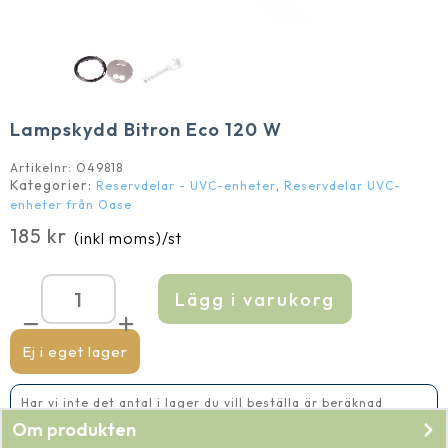
Lampskydd Bitron Eco 120 W
Artikelnr:
O49818
Kategorier:
,
Reservdelar - UVC-enheter
Reservdelar UVC-
enheter från Oase
185
kr
(inkl moms)
/st
Lägg i varukorg
Lampskydd
Bitron
Eco
120
Ej i eget lager
W
mängd
Har vi inte det antal i lager du vill beställa är beräknad
leveranstid 5-10 vardagar
Om produkten