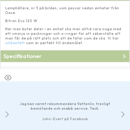
Lamphållare, nr 5 på bilden, som passar nedan enheter från
Oase:
Bitron Eco 120 W
När man byter delar i en enhet ska man alltid vara noga med
att smörja in packningar och o-ringar för att säkerställa att
man får de på rätt plats och att de tätar som de ska. Vi har
silikonfett
som är perfekt till ändamålet.
Specifikationer
Fabrikat
Oase
Jag kan varmt rekommendera Vattenliv, trevligt
bemötande och snabb service. Tack.
John-Evert på Facebook