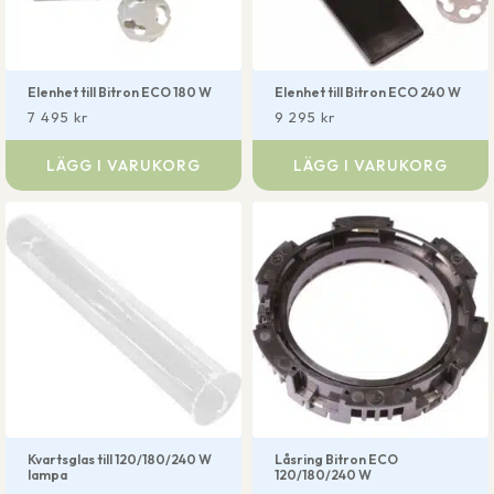
Elenhet till Bitron ECO 180 W
Elenhet till Bitron ECO 240 W
7 495
kr
9 295
kr
LÄGG I VARUKORG
LÄGG I VARUKORG
Kvartsglas till 120/180/240 W
Låsring Bitron ECO
lampa
120/180/240 W