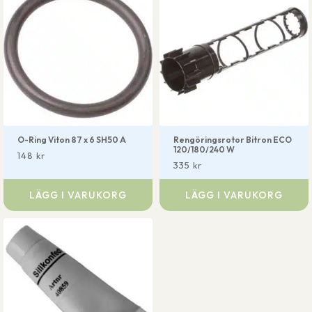
O-Ring Viton 87 x 6 SH50 A
Rengöringsrotor Bitron ECO
120/180/240 W
148
kr
335
kr
LÄGG I VARUKORG
LÄGG I VARUKORG