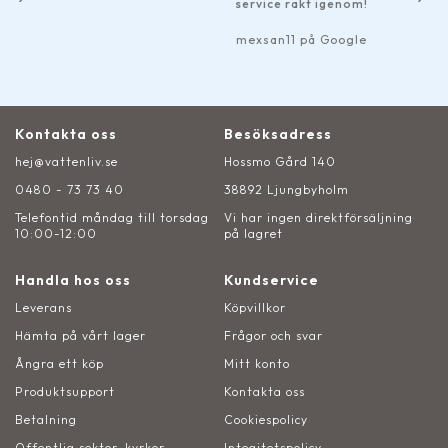
service rakt igenom!
mexsan11 på Google
Kontakta oss
Besöksadress
hej@vattenliv.se
Hossmo Gård 140
0480 - 73 73 40
38892 Ljungbyholm
Telefontid måndag till torsdag
Vi har ingen direktförsäljning
10:00-12:00
på lagret
Handla hos oss
Kundservice
Leverans
Köpvillkor
Hämta på vårt lager
Frågor och svar
Ångra ett köp
Mitt konto
Produktsupport
Kontakta oss
Betalning
Cookiespolicy
Offentlig sektor, kyrkor
Integitetspolicy