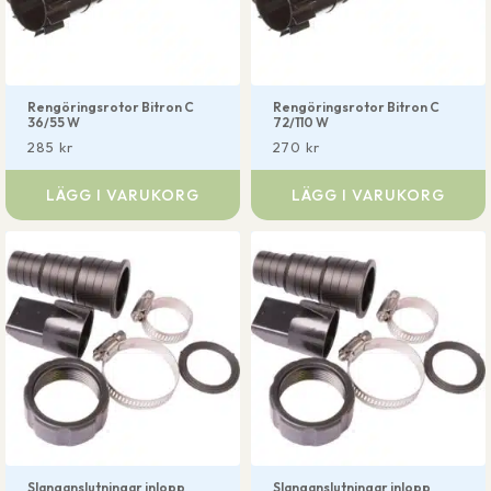
Rengöringsrotor Bitron C
Rengöringsrotor Bitron C
36/55 W
72/110 W
285
kr
270
kr
LÄGG I VARUKORG
LÄGG I VARUKORG
Slanganslutningar inlopp
Slanganslutningar inlopp