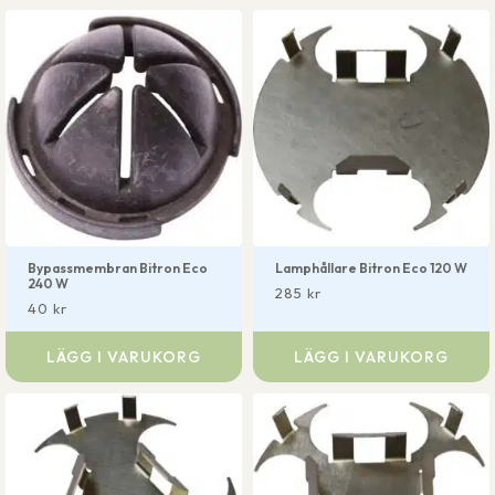
Bypassmembran Bitron Eco
Lamphållare Bitron Eco 120 W
240 W
285
kr
40
kr
LÄGG I VARUKORG
LÄGG I VARUKORG