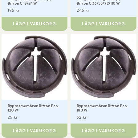
Bitron C 18/24 W
Bitron C 36/55/72/110 W
195
kr
245
kr
LÄGG I VARUKORG
LÄGG I VARUKORG
Bypassmembran Bitron Eco
Bypassmembran Bitron Eco
120 W
180 W
25
kr
32
kr
LÄGG I VARUKORG
LÄGG I VARUKORG