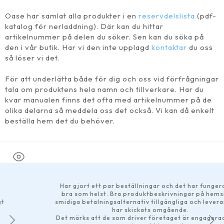
Oase har samlat alla produkter i en
reservdelslista
(pdf-
katalog för nerladdning). Där kan du hittar
artikelnummer på delen du söker. Sen kan du söka på
den i vår butik. Har vi den inte upplagd
kontaktar
du oss
så löser vi det.
För att underlätta både för dig och oss vid förfrågningar
tala om produktens hela namn och tillverkare. Har du
kvar manualen finns det ofta med artikelnummer på de
olika delarna så meddela oss det också. Vi kan då enkelt
beställa hem det du behöver.
Har gjort ett par beställningar och det har fungerat hur
bra som helst. Bra produktbeskrivningar på hemsidan,
smidiga betalningsalternativ tillgängliga och leveranserna
har skickats omgående.
Det märks att de som driver företaget är engagerade. Bra