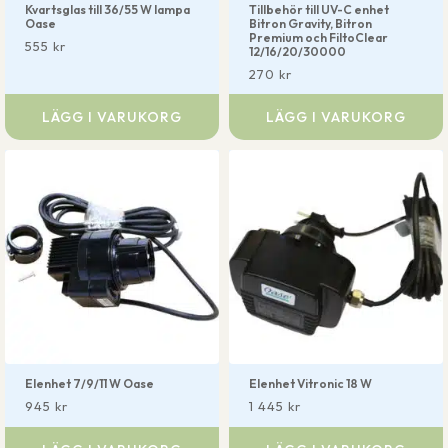
Kvartsglas till 36/55 W lampa
Tillbehör till UV-C enhet
Oase
Bitron Gravity, Bitron
Premium och FiltoClear
555
kr
12/16/20/30000
270
kr
LÄGG I VARUKORG
LÄGG I VARUKORG
Elenhet 7/9/11 W Oase
Elenhet Vitronic 18 W
945
kr
1 445
kr