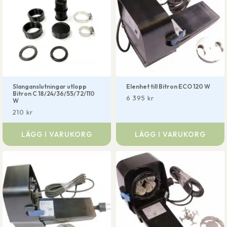
Slanganslutningar utlopp
Elenhet till Bitron ECO 120 W
Bitron C 18/24/36/55/72/110
6 395
kr
W
210
kr
LÄGG I VARUKORG
LÄGG I VARUKORG