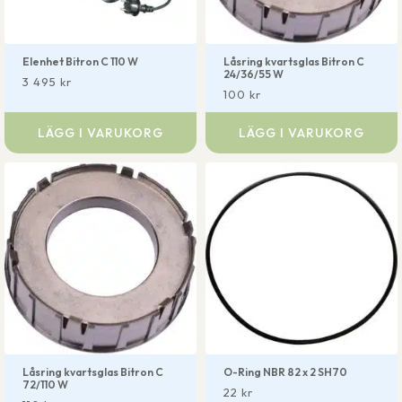
Elenhet Bitron C 110 W
Låsring kvartsglas Bitron C
24/36/55 W
3 495
kr
100
kr
LÄGG I VARUKORG
LÄGG I VARUKORG
Låsring kvartsglas Bitron C
O-Ring NBR 82 x 2 SH70
72/110 W
22
kr