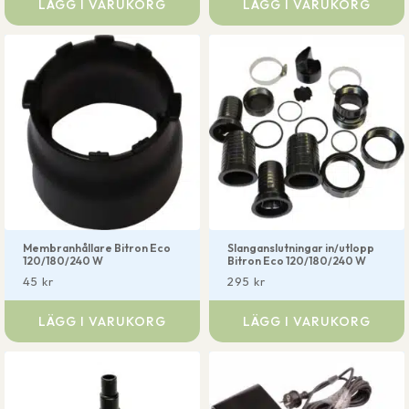
LÄGG I VARUKORG
LÄGG I VARUKORG
Membranhållare Bitron Eco
Slanganslutningar in/utlopp
120/180/240 W
Bitron Eco 120/180/240 W
45
kr
295
kr
LÄGG I VARUKORG
LÄGG I VARUKORG