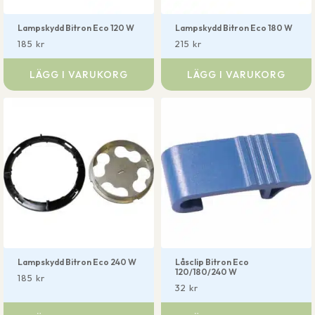
Lampskydd Bitron Eco 120 W
Lampskydd Bitron Eco 180 W
185
kr
215
kr
LÄGG I VARUKORG
LÄGG I VARUKORG
Lampskydd Bitron Eco 240 W
Låsclip Bitron Eco
120/180/240 W
185
kr
32
kr