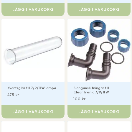
LÄGG I VARUKORG
LÄGG I VARUKORG
Kvartsglas till 7/9/11 W lampa
Slanganslutningar till
ClearTronic 7/9/11 W
475
kr
100
kr
LÄGG I VARUKORG
LÄGG I VARUKORG