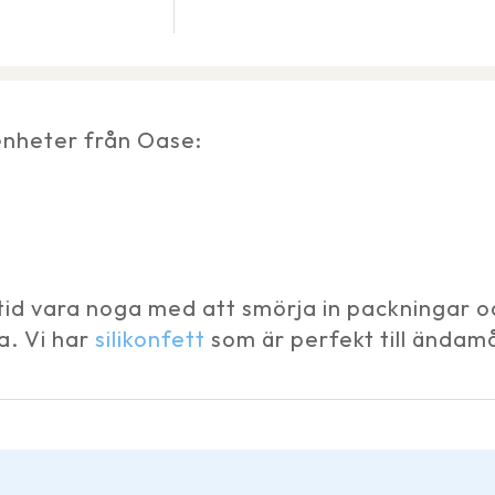
 enheter från Oase:
tid vara noga med att smörja in packningar oc
a. Vi har
silikonfett
som är perfekt till ändamå