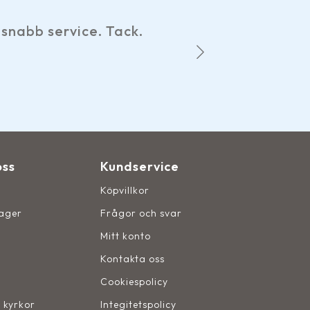
Har gjort
snabb service. Tack.
hemsid
oss
Kundservice
Köpvillkor
lager
Frågor och svar
Mitt konto
Kontakta oss
Cookiespolicy
, kyrkor
Integitetspolicy