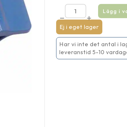
Lägg i 
Låsclip
Bitron
Eco
Ej i eget lager
120/180/240
W
mängd
Har vi inte det antal i l
leveranstid 5-10 vardag