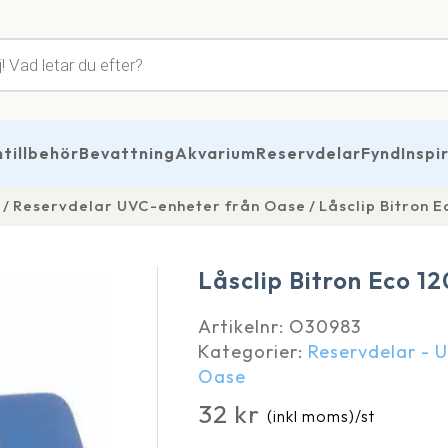
tsökning
illbehör
Bevattning
Akvarium
Reservdelar
Fynd
Inspi
Reservdelar UVC-enheter från Oase
Låsclip Bitron 
Låsclip Bitron Eco 
Artikelnr:
O30983
Kategorier:
Reservdelar - 
Oase
32
kr
(inkl moms)
/st