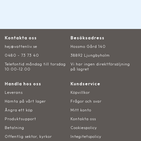
Kontakta oss
Besöksadress
hej@vattenliv.se
Hossmo Gård 140
0480 - 73 73 40
38892 Ljungbyholm
Telefontid måndag till torsdag
Vi har ingen direktförsäljning
10:00-12:00
på lagret
Handla hos oss
Kundservice
Leverans
Köpvillkor
Hämta på vårt lager
Frågor och svar
Ångra ett köp
Mitt konto
Produktsupport
Kontakta oss
Betalning
Cookiespolicy
Offentlig sektor, kyrkor
Integitetspolicy