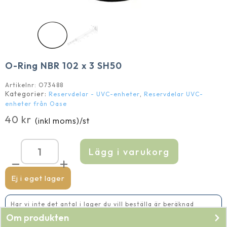
O-Ring NBR 102 x 3 SH50
Artikelnr:
O73488
Kategorier:
,
Reservdelar - UVC-enheter
Reservdelar UVC-
enheter från Oase
40
kr
(inkl moms)
/st
Lägg i varukorg
O-
Ring
NBR
102
Ej i eget lager
x
3
SH50
Har vi inte det antal i lager du vill beställa är beräknad
mängd
leveranstid 5-10 vardagar
Om produkten