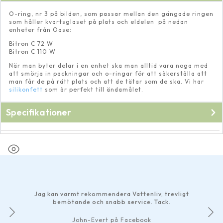
O-ring, nr 3 på bilden, som passar mellan den gängade ringen
som håller kvartsglaset på plats och eldelen på nedan
enheter från Oase:
Bitron C 72 W
Bitron C 110 W
När man byter delar i en enhet ska man alltid vara noga med
att smörja in packningar och o-ringar för att säkerställa att
man får de på rätt plats och att de tätar som de ska. Vi har
silikonfett
som är perfekt till ändamålet.
Specifikationer
Fabrikat
Oase
Jag kan varmt rekommendera Vattenliv, trevligt
bemötande och snabb service. Tack.
John-Evert på Facebook