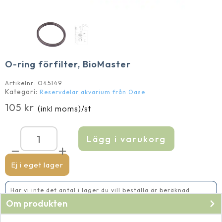
O-ring förfilter, BioMaster
Artikelnr:
O45149
Kategori:
Reservdelar akvarium från Oase
105
kr
(inkl moms)
/st
Lägg i varukorg
O-
ring
förfilter,
BioMaster
Ej i eget lager
mängd
Har vi inte det antal i lager du vill beställa är beräknad
leveranstid 5-10 vardagar
Om produkten