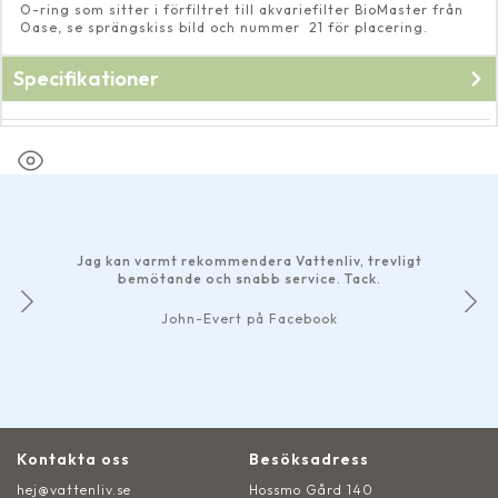
O-ring som sitter i förfiltret till akvariefilter BioMaster från
Oase, se sprängskiss bild och nummer 21 för placering.
Specifikationer
Fabrikat
Oase
Jag kan varmt rekommendera Vattenliv, trevligt
bemötande och snabb service. Tack.
John-Evert på Facebook
Kontakta oss
Besöksadress
hej@vattenliv.se
Hossmo Gård 140